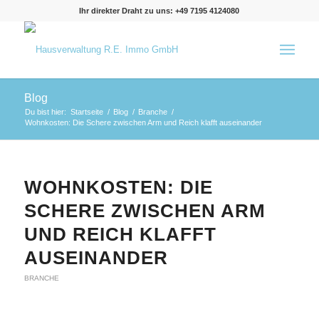
Ihr direkter Draht zu uns: +49 7195 4124080
Blog
Du bist hier:
Startseite
/
Blog
/
Branche
/
Wohnkosten: Die Schere zwischen Arm und Reich klafft auseinander
WOHNKOSTEN: DIE
SCHERE ZWISCHEN ARM
UND REICH KLAFFT
AUSEINANDER
BRANCHE