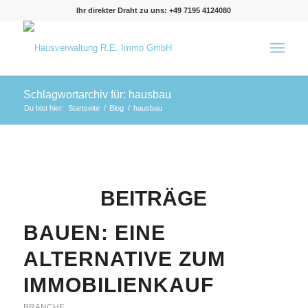
Ihr direkter Draht zu uns: +49 7195 4124080
Schlagwortarchiv für: hausbau
Du bist hier:
Startseite
/
Blog
/
hausbau
BEITRÄGE
BAUEN: EINE
ALTERNATIVE ZUM
IMMOBILIENKAUF
BRANCHE