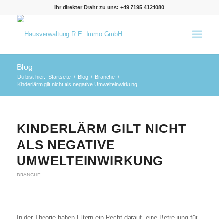
Ihr direkter Draht zu uns: +49 7195 4124080
Blog
Du bist hier:
Startseite
/
Blog
/
Branche
/
Kinderlärm gilt nicht als negative Umwelteinwirkung
KINDERLÄRM GILT NICHT
ALS NEGATIVE
UMWELTEINWIRKUNG
BRANCHE
In der Theorie haben Eltern ein Recht darauf, eine Betreuung für