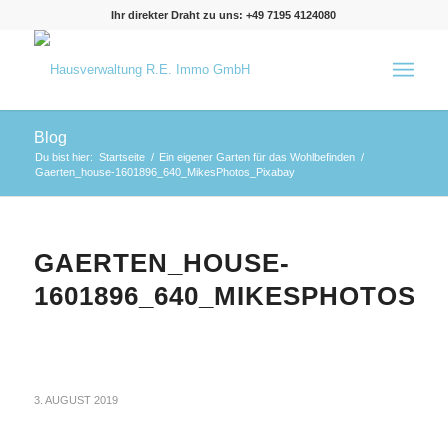
Ihr direkter Draht zu uns: +49 7195 4124080
Blog
Du bist hier:
Startseite
/
Ein eigener Garten für das Wohlbefinden
/
Gaerten_house-1601896_640_MikesPhotos_Pixabay
GAERTEN_HOUSE-
1601896_640_MIKESPHOTOS_
3. AUGUST 2019