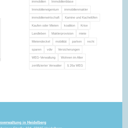
immobilien
Immobilienblase
Immobilieneigentum
immobilienmakler
immobilienwirtschaft
Kamine und Kachelöfen
Kaufen oder Mieten
koalition
Krise
Landleben
Maklerprovision
miete
Mietendeckel
mobilität
parken
recht
sparen
vdiv
Versicherungen
WEG-Verwaltung
Wohnen im Alter
zertifizierter Verwalter
§ 26a WEG
sverwaltung in Heidelberg