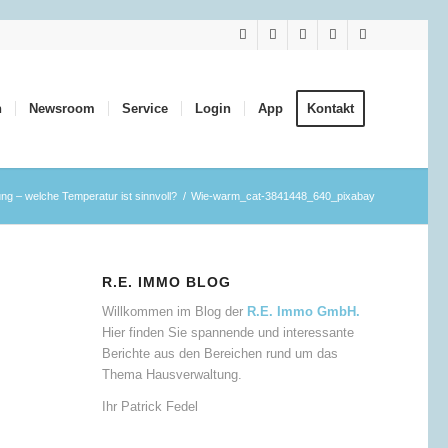
n
Newsroom
Service
Login
App
Kontakt
ng – welche Temperatur ist sinnvoll?
/
Wie-warm_cat-3841448_640_pixabay
R.E. IMMO BLOG
Willkommen im Blog der
R.E. Immo GmbH.
Hier finden Sie spannende und interessante
Berichte aus den Bereichen rund um das
Thema Hausverwaltung.
Ihr Patrick Fedel