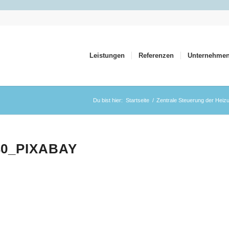
Leistungen
Referenzen
Unternehme
Du bist hier:
Startseite
/
Zentrale Steuerung der Heizu
40_PIXABAY