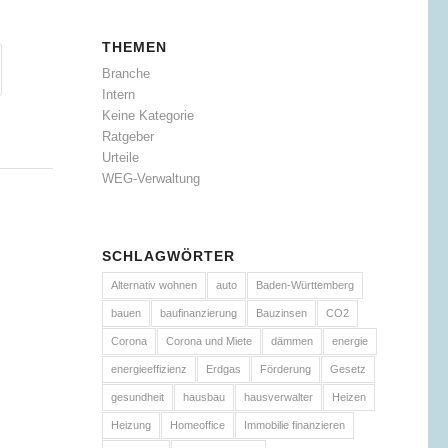
THEMEN
Branche
Intern
Keine Kategorie
Ratgeber
Urteile
WEG-Verwaltung
SCHLAGWÖRTER
Alternativ wohnen
auto
Baden-Württemberg
bauen
baufinanzierung
Bauzinsen
CO2
Corona
Corona und Miete
dämmen
energie
energieeffizienz
Erdgas
Förderung
Gesetz
gesundheit
hausbau
hausverwalter
Heizen
Heizung
Homeoffice
Immobilie finanzieren