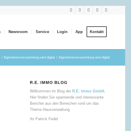
n
Newsroom
Service
Login
App
Kontakt
/
Eigentümerversammlung wird digital
/
Eigentümerversammlung wird digital
R.E. IMMO BLOG
Willkommen im Blog der
R.E. Immo GmbH.
Hier finden Sie spannende und interessante
Berichte aus den Bereichen rund um das
Thema Hausverwaltung.
Ihr Patrick Fedel