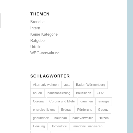
THEMEN
Branche
Intern
Keine Kategorie
Ratgeber
Urteile
WEG-Verwaltung
SCHLAGWÖRTER
Alternativ wohnen
auto
Baden-Württemberg
bauen
baufinanzierung
Bauzinsen
CO2
Corona
Corona und Miete
dämmen
energie
energieeffizienz
Erdgas
Förderung
Gesetz
gesundheit
hausbau
hausverwalter
Heizen
Heizung
Homeoffice
Immobilie finanzieren