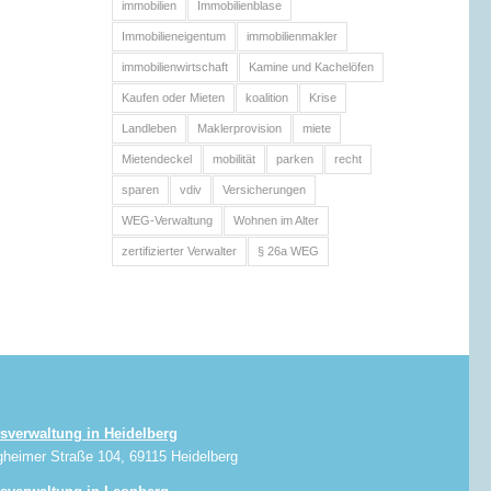
immobilien
Immobilienblase
Immobilieneigentum
immobilienmakler
immobilienwirtschaft
Kamine und Kachelöfen
Kaufen oder Mieten
koalition
Krise
Landleben
Maklerprovision
miete
Mietendeckel
mobilität
parken
recht
sparen
vdiv
Versicherungen
WEG-Verwaltung
Wohnen im Alter
zertifizierter Verwalter
§ 26a WEG
sverwaltung in Heidelberg
gheimer Straße 104, 69115 Heidelberg