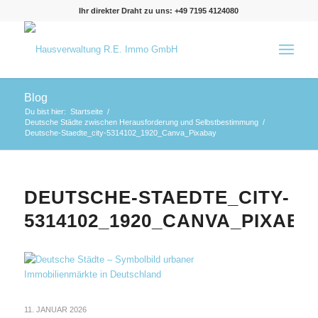
Ihr direkter Draht zu uns: +49 7195 4124080
Blog
Du bist hier:
Startseite
/
Deutsche Städte zwischen Herausforderung und Selbstbestimmung
/
Deutsche-Staedte_city-5314102_1920_Canva_Pixabay
DEUTSCHE-STAEDTE_CITY-
5314102_1920_CANVA_PIXABA
11. JANUAR 2026