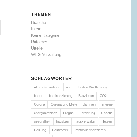
THEMEN
Branche
Intern
Keine Kategorie
Ratgeber
Urteile
WEG-Verwaltung
SCHLAGWÖRTER
Alternativ wohnen
auto
Baden-Württemberg
bauen
baufinanzierung
Bauzinsen
CO2
Corona
Corona und Miete
dämmen
energie
energieeffizienz
Erdgas
Förderung
Gesetz
gesundheit
hausbau
hausverwalter
Heizen
Heizung
Homeoffice
Immobilie finanzieren