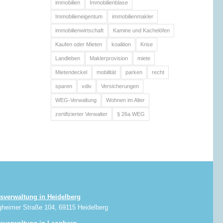
immobilien
Immobilienblase
Immobilieneigentum
immobilienmakler
immobilienwirtschaft
Kamine und Kachelöfen
Kaufen oder Mieten
koalition
Krise
Landleben
Maklerprovision
miete
Mietendeckel
mobilität
parken
recht
sparen
vdiv
Versicherungen
WEG-Verwaltung
Wohnen im Alter
zertifizierter Verwalter
§ 26a WEG
sverwaltung in Heidelberg
gheimer Straße 104, 69115 Heidelberg