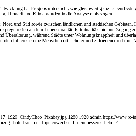
ntwicklung hat Prognos untersucht, wie gleichwertig die Lebensbeding
orgung, Umwelt und Klima wurden in die Analyse einbezogen.
, Nord und Süd sowie zwischen ländlichen und städtischen Gebieten. In
spiegeln sich auch in Lebensqualität, Kriminalitätsrate und Zugang z
Überalterung, während Städte unter Wohnungsknappheit und überlastet
den fühlen sich die Menschen oft sicherer und zufriedener mit ihrer W
8517_1920_CindyChao_Pixabay.jpg
1280
1920
admin
https://www.re-
zug: Lohnt sich ein Tapetenwechsel für ein besseres Leben?