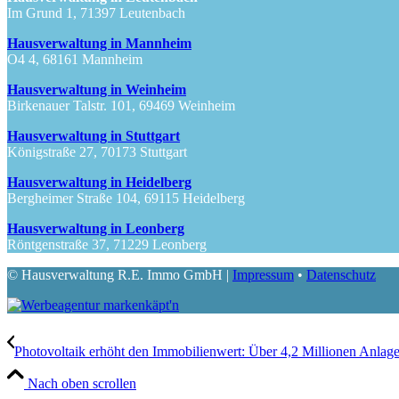
Im Grund 1, 71397 Leutenbach
Hausverwaltung in Mannheim
O4 4, 68161 Mannheim
Hausverwaltung in Weinheim
Birkenauer Talstr. 101, 69469 Weinheim
Hausverwaltung in Stuttgart
Königstraße 27, 70173 Stuttgart
Hausverwaltung in Heidelberg
Bergheimer Straße 104, 69115 Heidelberg
Hausverwaltung in Leonberg
Röntgenstraße 37, 71229 Leonberg
© Hausverwaltung R.E. Immo GmbH |
Impressum
•
Datenschutz
Photovoltaik erhöht den Immobilienwert: Über 4,2 Millionen Anlage
Nach oben scrollen