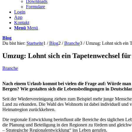
Downloads
Formulare
Login
App
Kontakt
Menü
Menü
Blog
Du bist hier:
Startseite
1
/
Blog
2
/
Branche
3
/
Umzug: Lohnt sich ein T
Umzug: Lohnt sich ein Tapetenwechsel für
Branche
Nach einem Urlaub kommt bei vielen die Frage auf: Würde man a
Bergen? Wie gestalten sich die Lebensbedingungen in Deutschla
Seit der Wiedervereinigung ziehen zum Beispiel mehr junge Menschen 
Land zu erkunden. Die Wahl des Wohnorts ist dabei individuell und 
Heimatregion zurückkehren.
Die regionale Entwicklung beeinflusst alle Bereiche des täglichen L
die Planung und Beteiligung in den Regionen zu fördern und gleic
– Strategische Regionalentwicklung“ ins Leben gerufen.