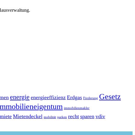
Hausverwaltung.
Gesetz
energie
men
energieeffizienz
Erdgas
Förderung
Immobilieneigentum
immobilienmakler
miete
Mietendeckel
recht
sparen
vdiv
mobilität
parken