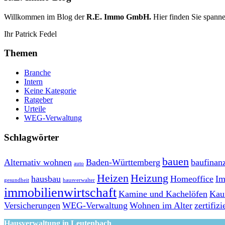
Willkommen im Blog der
R.E. Immo GmbH.
Hier finden Sie spann
Ihr Patrick Fedel
Themen
Branche
Intern
Keine Kategorie
Ratgeber
Urteile
WEG-Verwaltung
Schlagwörter
bauen
Alternativ wohnen
Baden-Württemberg
baufinan
auto
Heizen
Heizung
hausbau
Homeoffice
Im
gesundheit
hausverwalter
immobilienwirtschaft
Kamine und Kachelöfen
Kau
Versicherungen
WEG-Verwaltung
Wohnen im Alter
zertifiz
Hausverwaltung in Leutenbach