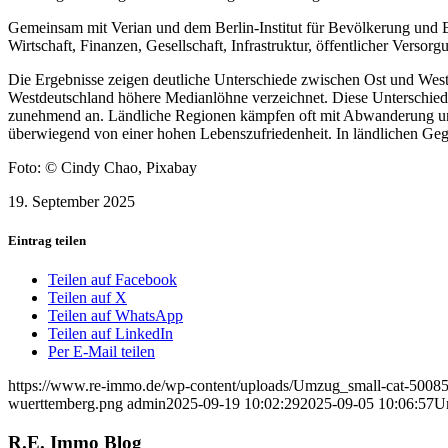
Gemeinsam mit Verian und dem Berlin-Institut für Bevölkerung und E
Wirtschaft, Finanzen, Gesellschaft, Infrastruktur, öffentlicher Vers
Die Ergebnisse zeigen deutliche Unterschiede zwischen Ost und West
Westdeutschland höhere Medianlöhne verzeichnet. Diese Unterschiede 
zunehmend an. Ländliche Regionen kämpfen oft mit Abwanderung und 
überwiegend von einer hohen Lebenszufriedenheit. In ländlichen Gegen
Foto: © Cindy Chao, Pixabay
19. September 2025
Eintrag teilen
Teilen auf Facebook
Teilen auf X
Teilen auf WhatsApp
Teilen auf LinkedIn
Per E-Mail teilen
https://www.re-immo.de/wp-content/uploads/Umzug_small-cat-500
wuerttemberg.png
admin
2025-09-19 10:02:29
2025-09-05 10:06:57
Um
R.E. Immo Blog