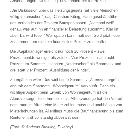
Anschaffungen. Dieses liegt unverändert bei 41 Prozent.
„Die Diskussion über das Heizungsgesetz hat viele Menschen
völlig verunsichert“, sagt Christian König, Hauptgeschäftsführer
des Verbandes der Privaten Bausparkassen. „Niemand weiß
genau, was auf ihn an finanzieller Belastung zukommt. Klar ist
aber: Es wird teuer.“ Wer sparen kann, hält sein Geld jetzt lieber
zusammen, um sich ein finanzielles Polster zu schaffen.
Die „Kapitalanlage“ erreicht nur noch 26 Prozent – zwei
Prozentpunkte weniger als zuletzt. Vier Prozent – nach acht
Prozent im Sommer – nannten „Notgroschen“ als Sparmotiv und
drei statt vier Prozent „Ausbildung der Kinder“.
Zu ergänzen wäre: Das wichtigste Sparmotiv „Altersvorsorge“ ist
eng mit dem Sparmotiv „Wohneigentum“ verknüpft. Denn ein
wichtiger Aspekt beim Erwerb von Wohneigentum ist die
Altersvorsorge. Eine Immobilie als Altersvorsorge hat den Vorteil,
dass man im Alter keine Miete zahlen muss und unabhängig von
Mieterhöhungen ist. Allerdings muss die Baufinanzierung bis zum
Renteneintritt vollständig abbezahlt sein.
(Foto: © Andreas Breitling, Pixabay)