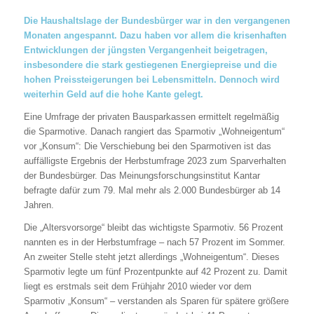
Die Haushaltslage der Bundesbürger war in den vergangenen
Monaten angespannt. Dazu haben vor allem die krisenhaften
Entwicklungen der jüngsten Vergangenheit beigetragen,
insbesondere die stark gestiegenen Energiepreise und die
hohen Preissteigerungen bei Lebensmitteln. Dennoch wird
weiterhin Geld auf die hohe Kante gelegt.
Eine Umfrage der privaten Bausparkassen ermittelt regelmäßig
die Sparmotive. Danach rangiert das Sparmotiv „Wohneigentum“
vor „Konsum“: Die Verschiebung bei den Sparmotiven ist das
auffälligste Ergebnis der Herbstumfrage 2023 zum Sparverhalten
der Bundesbürger. Das Meinungsforschungsinstitut Kantar
befragte dafür zum 79. Mal mehr als 2.000 Bundesbürger ab 14
Jahren.
Die „Altersvorsorge“ bleibt das wichtigste Sparmotiv. 56 Prozent
nannten es in der Herbstumfrage – nach 57 Prozent im Sommer.
An zweiter Stelle steht jetzt allerdings „Wohneigentum“. Dieses
Sparmotiv legte um fünf Prozentpunkte auf 42 Prozent zu. Damit
liegt es erstmals seit dem Frühjahr 2010 wieder vor dem
Sparmotiv „Konsum“ – verstanden als Sparen für spätere größere