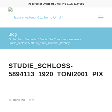
Ihr direkter Draht zu uns: +49 7195 4124080
Blog
Du bist hier:
Startseite
/
Studie: Der Traum vom Wohnen
/
Studie_schloss-5894113_1920_Toni2001_Pixabay
STUDIE_SCHLOSS-
5894113_1920_TONI2001_PIXA
14. NOVEMBER 2025