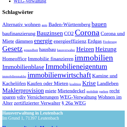
WEG-Verwaltung
Schlagwörter
bauen
Alternativ wohnen
Baden-Württemberg
auto
Corona
Bauzinsen
baufinanzierung
CO2
Corona und
energie
Miete
dämmen
energieeffizienz
Erdgas
Förderung
Gesetz
Heizen
Heizung
hausbau
gesundheit
hausverwalter
immobilien
Homeoffice
Immobilie finanzieren
Immobilieneigentum
Immobilienblase
immobilienwirtschaft
Kamine und
immobilienmakler
Krise
Kachelöfen
Kaufen oder Mieten
Landleben
koalition
Maklerprovision
miete
Mietendeckel
recht
mobilität
parken
sparen
vdiv
Versicherungen
WEG-Verwaltung
Wohnen im
Alter
zertifizierter Verwalter
§ 26a WEG
Hausverwaltung in Leutenbach
Im Grund 1, 71397 Leutenbach