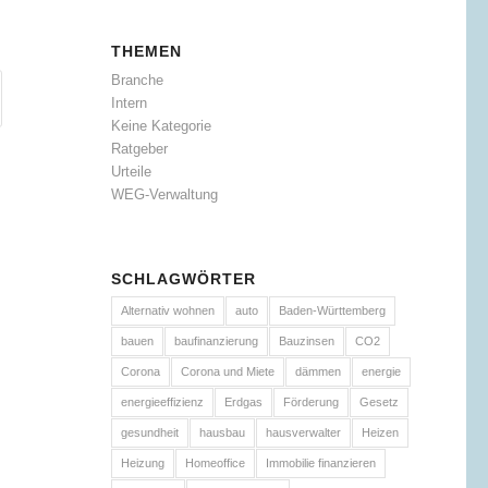
THEMEN
Branche
Intern
Keine Kategorie
Ratgeber
Urteile
WEG-Verwaltung
SCHLAGWÖRTER
Alternativ wohnen
auto
Baden-Württemberg
bauen
baufinanzierung
Bauzinsen
CO2
Corona
Corona und Miete
dämmen
energie
energieeffizienz
Erdgas
Förderung
Gesetz
gesundheit
hausbau
hausverwalter
Heizen
Heizung
Homeoffice
Immobilie finanzieren