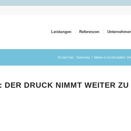
Leistungen
Referenzen
Unternehme
Du bist hier:
Startseite
/
Mieten in Großstädten: D
 DER DRUCK NIMMT WEITER ZU