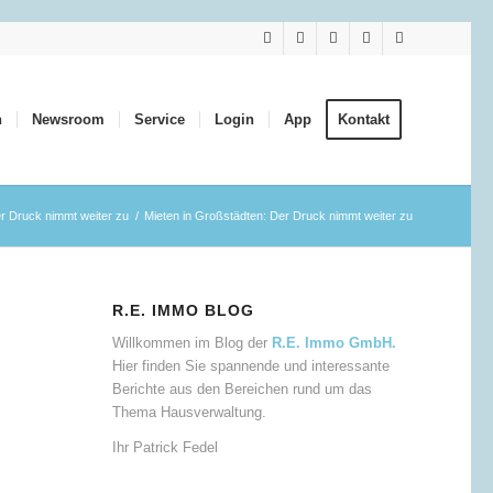
n
Newsroom
Service
Login
App
Kontakt
er Druck nimmt weiter zu
/
Mieten in Großstädten: Der Druck nimmt weiter zu
R.E. IMMO BLOG
Willkommen im Blog der
R.E. Immo GmbH.
Hier finden Sie spannende und interessante
Berichte aus den Bereichen rund um das
Thema Hausverwaltung.
Ihr Patrick Fedel