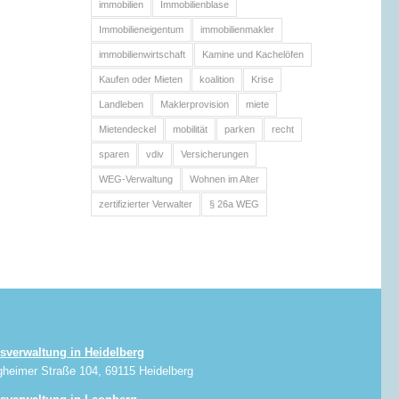
immobilien
Immobilienblase
Immobilieneigentum
immobilienmakler
immobilienwirtschaft
Kamine und Kachelöfen
Kaufen oder Mieten
koalition
Krise
Landleben
Maklerprovision
miete
Mietendeckel
mobilität
parken
recht
sparen
vdiv
Versicherungen
WEG-Verwaltung
Wohnen im Alter
zertifizierter Verwalter
§ 26a WEG
sverwaltung in Heidelberg
gheimer Straße 104, 69115 Heidelberg