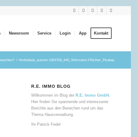
n
Newsroom
Service
Login
App
Kontakt
 beachten?
/
Herbstlaub_autumn-1854758_640_SHermann-FRichter_Pixabay
R.E. IMMO BLOG
Willkommen im Blog der
R.E. Immo GmbH.
Hier finden Sie spannende und interessante
Berichte aus den Bereichen rund um das
Thema Hausverwaltung.
Ihr Patrick Fedel