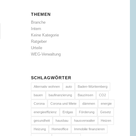
THEMEN
Branche
Intern
Keine Kategorie
Ratgeber
Urteile
WEG-Verwaltung
SCHLAGWÖRTER
Alternativ wohnen
auto
Baden-Württemberg
bauen
baufinanzierung
Bauzinsen
CO2
Corona
Corona und Miete
dämmen
energie
energieeffizienz
Erdgas
Förderung
Gesetz
gesundheit
hausbau
hausverwalter
Heizen
Heizung
Homeoffice
Immobilie finanzieren