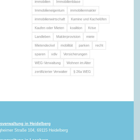
immobilien
Immobilienblase
Immobilieneigentum
immobilienmakler
immobilienwirtschaft
Kamine und Kachelöfen
Kaufen oder Mieten
koalition
Krise
Landleben
Maklerprovision
miete
Mietendeckel
mobilität
parken
recht
sparen
vdiv
Versicherungen
WEG-Verwaltung
Wohnen im Alter
zertifizierter Verwalter
§ 26a WEG
sverwaltung in Heidelberg
gheimer Straße 104, 69115 Heidelberg