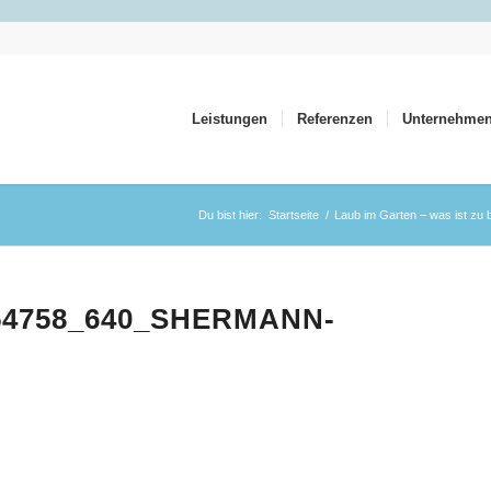
Leistungen
Referenzen
Unternehme
Du bist hier:
Startseite
/
Laub im Garten – was ist zu
4758_640_SHERMANN-