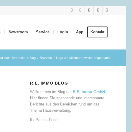
n
Newsroom
Service
Login
App
Kontakt
st hier:
Startseite
/
Blog
/
Branche
/
Lage am Mietmarkt weiter angespannt
R.E. IMMO BLOG
Willkommen im Blog der
R.E. Immo GmbH.
Hier finden Sie spannende und interessante
Berichte aus den Bereichen rund um das
Thema Hausverwaltung.
Ihr Patrick Fedel