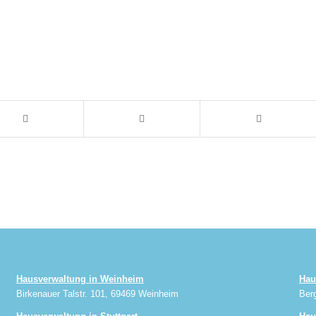
Hausverwaltung in Weinheim
Hau
Birkenauer Talstr. 101, 69469 Weinheim
Ber