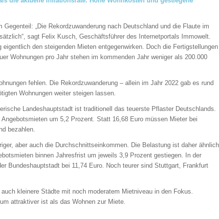
als die aktuelle Inflationsrate. Hohe Wohnkosten und gestiegene
Im Gegenteil: „Die Rekordzuwanderung nach Deutschland und die Flaute im
zlich“, sagt Felix Kusch, Geschäftsführer des Internetportals Immowelt.
eigentlich den steigenden Mieten entgegenwirken. Doch die Fertigstellungen
neuer Wohnungen pro Jahr stehen im kommenden Jahr weniger als 200.000
hnungen fehlen. Die Rekordzuwanderung – allein im Jahr 2022 gab es rund
nötigten Wohnungen weiter steigen lassen.
erische Landeshauptstadt ist traditionell das teuerste Pflaster Deutschlands.
n Angebotsmieten um 5,2 Prozent. Statt 16,68 Euro müssen Mieter bei
nd bezahlen.
riger, aber auch die Durchschnittseinkommen. Die Belastung ist daher ähnlich
ebotsmieten binnen Jahresfrist um jeweils 3,9 Prozent gestiegen. In der
der Bundeshauptstadt bei 11,74 Euro. Noch teurer sind Stuttgart, Frankfurt
auch kleinere Städte mit noch moderatem Mietniveau in den Fokus.
tum attraktiver ist als das Wohnen zur Miete.