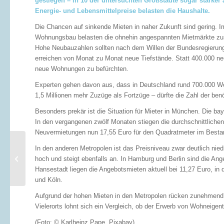
gestiegen – in 10 der untersuchten Großstädte sogar stärker 
Energie- und Lebensmittelpreise belasten die Haushalte.
Die Chancen auf sinkende Mieten in naher Zukunft sind gering. 
Wohnungsbau belasten die ohnehin angespannten Mietmärkte zusät
Hohe Neubauzahlen sollten nach dem Willen der Bundesregierung 
erreichen von Monat zu Monat neue Tiefstände. Statt 400.000 
neue Wohnungen zu befürchten.
Experten gehen davon aus, dass in Deutschland rund 700.000 Wo
1,5 Millionen mehr Zuzüge als Fortzüge – dürfte die Zahl der be
Besonders prekär ist die Situation für Mieter in München. Die bay
In den vergangenen zwölf Monaten stiegen die durchschnittliche
Neuvermietungen nun 17,55 Euro für den Quadratmeter im Besta
Was kostet das neue
In den anderen Metropolen ist das Preisniveau zwar deutlich nied
Heizsystem? Und lohnt
hoch und steigt ebenfalls an. In Hamburg und Berlin sind die Ang
sich das?
Hansestadt liegen die Angebotsmieten aktuell bei 11,27 Euro, in 
und Köln.
Aufgrund der hohen Mieten in den Metropolen rücken zunehmend 
Vielerorts lohnt sich ein Vergleich, ob der Erwerb von Wohneigen
(Foto: © Karlheinz Pape, Pixabay)