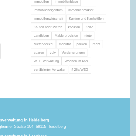
immobilien
Immobilienblase
Immobilieneigentum
immobilienmakler
immobilienwirtschaft
Kamine und Kachelöfen
Kaufen oder Mieten
koalition
Krise
Landleben
Maklerprovision
miete
Mietendeckel
mobilität
parken
recht
sparen
vdiv
Versicherungen
WEG-Verwaltung
Wohnen im Alter
zertifizierter Verwalter
§ 26a WEG
sverwaltung in Heidelberg
gheimer Straße 104, 69115 Heidelberg