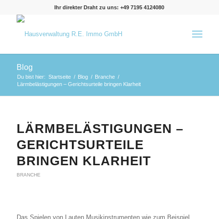
Ihr direkter Draht zu uns: +49 7195 4124080
Blog
Du bist hier:
Startseite
/
Blog
/
Branche
/
Lärmbelästigungen – Gerichtsurteile bringen Klarheit
LÄRMBELÄSTIGUNGEN –
GERICHTSURTEILE
BRINGEN KLARHEIT
BRANCHE
Das Spielen von Lauten Musikinstrumenten wie zum Beispiel