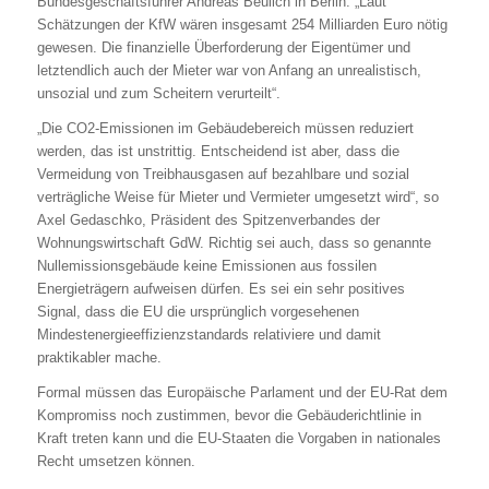
Bundesgeschäftsführer Andreas Beulich in Berlin. „Laut
Schätzungen der KfW wären insgesamt 254 Milliarden Euro nötig
gewesen. Die finanzielle Überforderung der Eigentümer und
letztendlich auch der Mieter war von Anfang an unrealistisch,
unsozial und zum Scheitern verurteilt“.
„Die CO2-Emissionen im Gebäudebereich müssen reduziert
werden, das ist unstrittig. Entscheidend ist aber, dass die
Vermeidung von Treibhausgasen auf bezahlbare und sozial
verträgliche Weise für Mieter und Vermieter umgesetzt wird“, so
Axel Gedaschko, Präsident des Spitzenverbandes der
Wohnungswirtschaft GdW. Richtig sei auch, dass so genannte
Nullemissionsgebäude keine Emissionen aus fossilen
Energieträgern aufweisen dürfen. Es sei ein sehr positives
Signal, dass die EU die ursprünglich vorgesehenen
Mindestenergieeffizienzstandards relativiere und damit
praktikabler mache.
Formal müssen das Europäische Parlament und der EU-Rat dem
Kompromiss noch zustimmen, bevor die Gebäuderichtlinie in
Kraft treten kann und die EU-Staaten die Vorgaben in nationales
Recht umsetzen können.