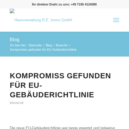
Ihr direkter Draht zu uns: +49 7195 4124080
Blog
Du bist hier:
Startseite
/
Blog
/
Branche
/
Kompromiss gefunden für EU-Gebäuderichtlinie
KOMPROMISS GEFUNDEN
FÜR EU-
GEBÄUDERICHTLINIE
BRANCHE
Die neue EU-Gebäuderichtlinie war lange erwartet und teilweise