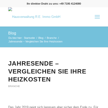
Ihr direkter Draht zu uns: +49 7195 4124080
Blog
Du bist hier:
Startseite
/
Blog
/
Branche
/
Jahresende – Vergleichen Sie Ihre Heizkosten
JAHRESENDE –
VERGLEICHEN SIE IHRE
HEIZKOSTEN
BRANCHE
Das Jahr 2019 neigt sich langsam aber sicher dem Ende zu. Für