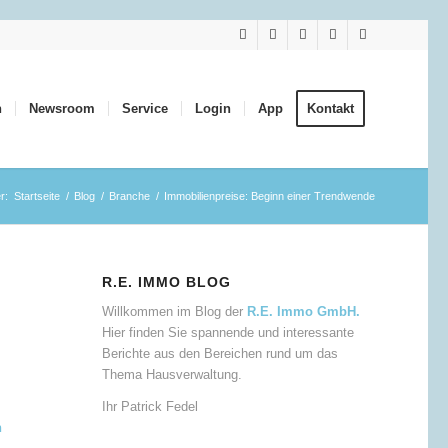
n
Newsroom
Service
Login
App
Kontakt
r:
Startseite
/
Blog
/
Branche
/
Immobilienpreise: Beginn einer Trendwende
R.E. IMMO BLOG
Willkommen im Blog der
R.E. Immo GmbH.
Hier finden Sie spannende und interessante
Berichte aus den Bereichen rund um das
Thema Hausverwaltung.
Ihr Patrick Fedel
n