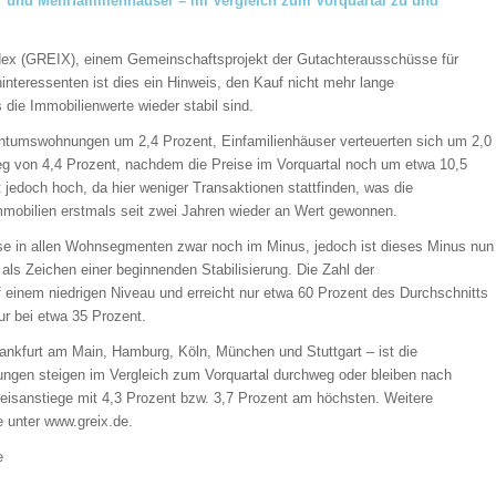
nd Mehrfamilienhäuser – im Vergleich zum Vorquartal zu und
ndex (GREIX), einem Gemeinschaftsprojekt der Gutachterausschüsse für
nteressenten ist dies ein Hinweis, den Kauf nicht mehr lange
die Immobilienwerte wieder stabil sind.
gentumswohnungen um 2,4 Prozent, Einfamilienhäuser verteuerten sich um 2,0
eg von 4,4 Prozent, nachdem die Preise im Vorquartal noch um etwa 10,5
ät jedoch hoch, da hier weniger Transaktionen stattfinden, was die
Immobilien erstmals seit zwei Jahren wieder an Wert gewonnen.
ise in allen Wohnsegmenten zwar noch im Minus, jedoch ist dieses Minus nun
 als Zeichen einer beginnenden Stabilisierung. Die Zahl der
uf einem niedrigen Niveau und erreicht nur etwa 60 Prozent des Durchschnitts
ur bei etwa 35 Prozent.
rankfurt am Main, Hamburg, Köln, München und Stuttgart – ist die
ungen steigen im Vergleich zum Vorquartal durchweg oder bleiben nach
Preisanstiege mit 4,3 Prozent bzw. 3,7 Prozent am höchsten. Weitere
 unter www.greix.de.
e