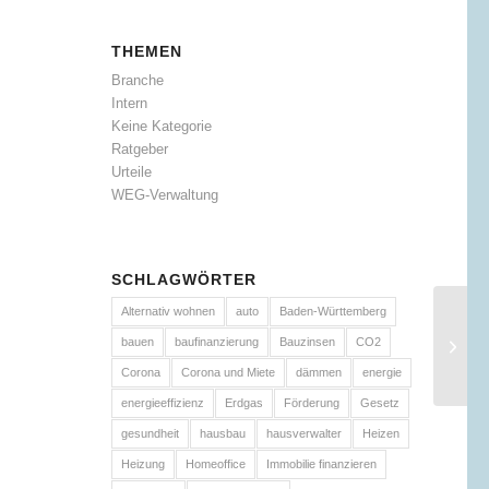
THEMEN
Branche
Intern
Keine Kategorie
Ratgeber
Urteile
WEG-Verwaltung
SCHLAGWÖRTER
Alternativ wohnen
auto
Baden-Württemberg
bauen
baufinanzierung
Bauzinsen
CO2
Corona
Corona und Miete
dämmen
energie
energieeffizienz
Erdgas
Förderung
Gesetz
gesundheit
hausbau
hausverwalter
Heizen
Heizung
Homeoffice
Immobilie finanzieren