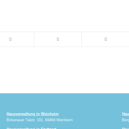
Hausverwaltung in Weinheim
Hau
Birkenauer Talstr. 101, 69469 Weinheim
Ber