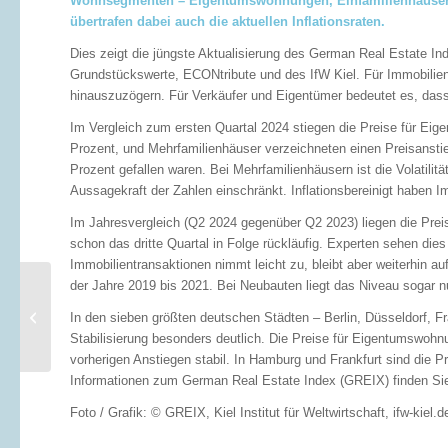
Wohnsegmenten – Eigentumswohnungen, Einfamilienhäuser u
übertrafen dabei auch die aktuellen Inflationsraten.
Dies zeigt die jüngste Aktualisierung des German Real Estate I
Grundstückswerte, ECONtribute und des IfW Kiel. Für Immobilieni
hinauszuzögern. Für Verkäufer und Eigentümer bedeutet es, dass 
Im Vergleich zum ersten Quartal 2024 stiegen die Preise für Ei
Prozent, und Mehrfamilienhäuser verzeichneten einen Preisansti
Prozent gefallen waren. Bei Mehrfamilienhäusern ist die Volatilit
Aussagekraft der Zahlen einschränkt. Inflationsbereinigt haben 
Im Jahresvergleich (Q2 2024 gegenüber Q2 2023) liegen die Pre
schon das dritte Quartal in Folge rückläufig. Experten sehen dies
Immobilientransaktionen nimmt leicht zu, bleibt aber weiterhin a
der Jahre 2019 bis 2021. Bei Neubauten liegt das Niveau sogar n
Jetzt kaufen statt
mieten: Ein günstiger
In den sieben größten deutschen Städten – Berlin, Düsseldorf, F
Zeitpunkt
Stabilisierung besonders deutlich. Die Preise für Eigentumswohn
vorherigen Anstiegen stabil. In Hamburg und Frankfurt sind die 
Informationen zum German Real Estate Index (GREIX) finden Sie
Foto / Grafik: © GREIX, Kiel Institut für Weltwirtschaft, ifw-kiel.d