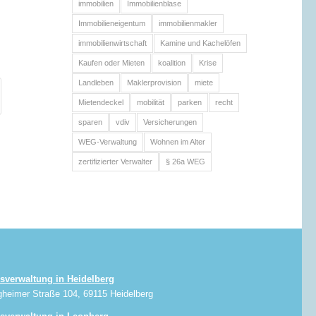
immobilien
Immobilienblase
Immobilieneigentum
immobilienmakler
immobilienwirtschaft
Kamine und Kachelöfen
Kaufen oder Mieten
koalition
Krise
Landleben
Maklerprovision
miete
Mietendeckel
mobilität
parken
recht
sparen
vdiv
Versicherungen
WEG-Verwaltung
Wohnen im Alter
zertifizierter Verwalter
§ 26a WEG
sverwaltung in Heidelberg
gheimer Straße 104, 69115 Heidelberg