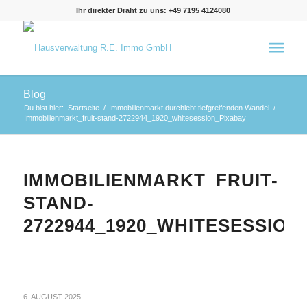
Ihr direkter Draht zu uns: +49 7195 4124080
Blog
Du bist hier:
Startseite
/
Immobilienmarkt durchlebt tiefgreifenden Wandel
/
Immobilienmarkt_fruit-stand-2722944_1920_whitesession_Pixabay
IMMOBILIENMARKT_FRUIT-
STAND-
2722944_1920_WHITESESSION
6. AUGUST 2025