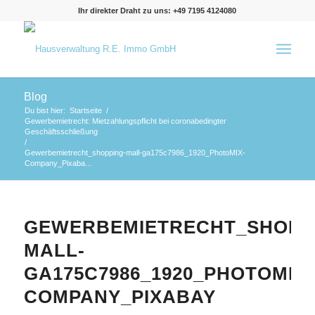
Ihr direkter Draht zu uns: +49 7195 4124080
Blog
Du bist hier:
Startseite
/
Gewerbemietrecht: Mietzahlungspflicht bei coronabedingter
Geschäftsschließung
/
Gewerbemietrecht_shopping-mall-ga175c7986_1920_PhotoMIX-
Company_Pixaba...
GEWERBEMIETRECHT_SHOPP
MALL-
GA175C7986_1920_PHOTOMIX-
COMPANY_PIXABAY