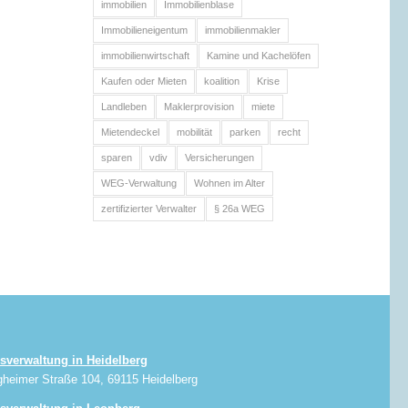
immobilien
Immobilienblase
Immobilieneigentum
immobilienmakler
immobilienwirtschaft
Kamine und Kachelöfen
Kaufen oder Mieten
koalition
Krise
Landleben
Maklerprovision
miete
Mietendeckel
mobilität
parken
recht
sparen
vdiv
Versicherungen
WEG-Verwaltung
Wohnen im Alter
zertifizierter Verwalter
§ 26a WEG
sverwaltung in Heidelberg
gheimer Straße 104, 69115 Heidelberg