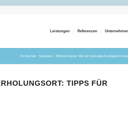
Leistungen
Referenzen
Unternehme
Du bist hier:
Startseite
/
Effizient heizen: Wie der hydraulische Abgleich Kos
ERHOLUNGSORT: TIPPS FÜR