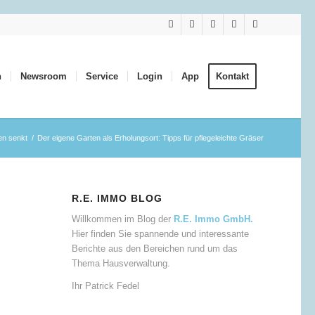
n
Newsroom
Service
Login
App
Kontakt
ten senkt
/
Der eigene Garten als Erholungsort: Tipps für pflegeleichte Gräser
R.E. IMMO BLOG
Willkommen im Blog der
R.E. Immo GmbH.
Hier finden Sie spannende und interessante
Berichte aus den Bereichen rund um das
Thema Hausverwaltung.
Ihr Patrick Fedel