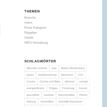
THEMEN
Branche
Intern
Keine Kategorie
Ratgeber
Urteile
WEG-Verwaltung
SCHLAGWÖRTER
Alternativ wohnen
auto
Baden-Württemberg
bauen
baufinanzierung
Bauzinsen
CO2
Corona
Corona und Miete
dämmen
energie
energieeffizienz
Erdgas
Förderung
Gesetz
gesundheit
hausbau
hausverwalter
Heizen
Heizung
Homeoffice
Immobilie finanzieren