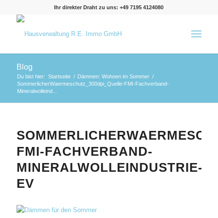
Ihr direkter Draht zu uns: +49 7195 4124080
Blog
Du bist hier:
Startseite
/
Dämmen: Wohnen im Sommer
/
SommerlicherWaermeschutz_300dpi_Quelle-FMI-Fachverband-
Mineralwolleind...
SOMMERLICHERWAERMESCHU
FMI-FACHVERBAND-
MINERALWOLLEINDUSTRIE-
EV