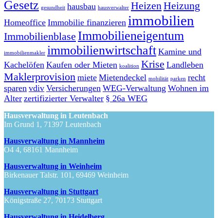
Gesetz
Heizen
Heizung
hausbau
gesundheit
hausverwalter
immobilien
Homeoffice
Immobilie finanzieren
Immobilieneigentum
Immobilienblase
immobilienwirtschaft
Kamine und
immobilienmakler
Krise
Kachelöfen
Kaufen oder Mieten
Landleben
koalition
Maklerprovision
miete
Mietendeckel
recht
mobilität
parken
sparen
vdiv
Versicherungen
WEG-Verwaltung
Wohnen im
Alter
zertifizierter Verwalter
§ 26a WEG
Hausverwaltung in Leutenbach
Im Grund 1, 71397 Leutenbach
Hausverwaltung in Mannheim
O4 4, 68161 Mannheim
Hausverwaltung in Weinheim
Birkenauer Talstr. 101, 69469 Weinheim
Hausverwaltung in Stuttgart
Königstraße 27, 70173 Stuttgart
Hausverwaltung in Heidelberg