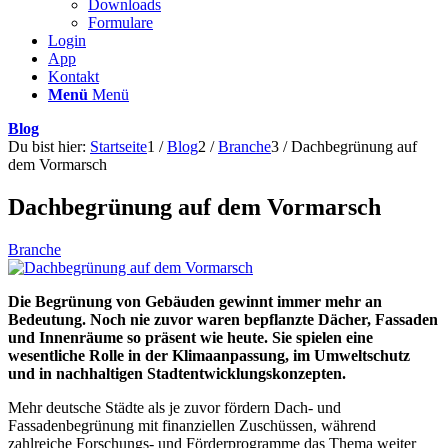
Downloads
Formulare
Login
App
Kontakt
Menü
Menü
Blog
Du bist hier:
Startseite
1
/
Blog
2
/
Branche
3
/
Dachbegrünung auf
dem Vormarsch
Dachbegrünung auf dem Vormarsch
Branche
Die Begrünung von Gebäuden gewinnt immer mehr an
Bedeutung. Noch nie zuvor waren bepflanzte Dächer, Fassaden
und Innenräume so präsent wie heute. Sie spielen eine
wesentliche Rolle in der Klimaanpassung, im Umweltschutz
und in nachhaltigen Stadtentwicklungskonzepten.
Mehr deutsche Städte als je zuvor fördern Dach- und
Fassadenbegrünung mit finanziellen Zuschüssen, während
zahlreiche Forschungs- und Förderprogramme das Thema weiter