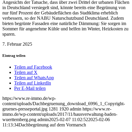
Angesichts der Tatsache, dass über zwei Drittel der urbanen Flächen
in Deutschland versiegelt sind, könnte bereits eine Begrünung von
nur fünf Prozent der Gebäudeflächen das Stadtklima erheblich
verbessern, so der NABU Naturschutzbund Deutschland. Zudem
bieten begrünte Fassaden eine natürliche Dämmung: Sie sorgen im
Sommer für angenehme Kühle und helfen im Winter, Heizkosten zu
sparen.
7. Februar 2025
Eintrag teilen
Teilen auf Facebook
Teilen auf X
Teilen auf WhatsApp
Teilen auf LinkedIn
Per E-Mail teilen
https://www.re-immo.de/wp-
content/uploads/Dachbegruenung_download_6996_1_Copyright-
gruenes-presseportal.jpg
1281
1920
admin
https://www.re-
immo.de/wp-content/uploads/2017/11/hausverwaltung-baden-
wuerttemberg.png
admin
2025-02-07 11:02:52
2025-02-06
11:13:34
Dachbegrünung auf dem Vormarsch