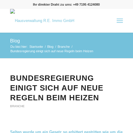
Ihr direkter Draht zu uns: +49 7195 4124080
Blog
Du bist hier:
Startseite
/
Blog
/
Branche
/
Bundesregierung einigt sich auf neue Regeln beim Heizen
BUNDESREGIERUNG
EINIGT SICH AUF NEUE
REGELN BEIM HEIZEN
BRANCHE
Selten wurde um ein Gesetz so erbittert gestritten wie um die