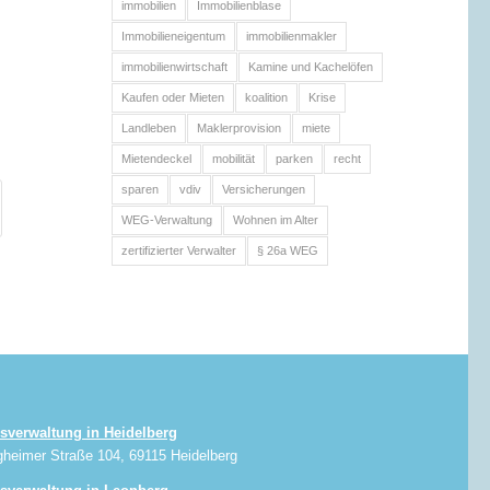
immobilien
Immobilienblase
Immobilieneigentum
immobilienmakler
immobilienwirtschaft
Kamine und Kachelöfen
Kaufen oder Mieten
koalition
Krise
Landleben
Maklerprovision
miete
Mietendeckel
mobilität
parken
recht
sparen
vdiv
Versicherungen
WEG-Verwaltung
Wohnen im Alter
zertifizierter Verwalter
§ 26a WEG
sverwaltung in Heidelberg
gheimer Straße 104, 69115 Heidelberg