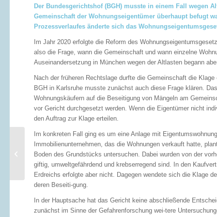
Der Bundesgerichtshof (BGH) musste in einem Fall wegen Al
Gemeinschaft der Wohnungseigentümer überhaupt befugt war
Prozessverlaufes änderte sich das Wohnungseigentumsgese
Im Jahr 2020 erfolgte die Reform des Wohnungseigentumsgesetz
also die Frage, wann die Gemeinschaft und wann einzelne Wohnu
Auseinandersetzung in München wegen der Altlasten begann aber
Nach der früheren Rechtslage durfte die Gemeinschaft die Klage
BGH in Karlsruhe musste zunächst auch diese Frage klären. Das
Wohnungskäufern auf die Beseitigung von Mängeln am Gemeins
vor Gericht durchgesetzt werden. Wenn die Eigentümer nicht ind
den Auftrag zur Klage erteilen.
Im konkreten Fall ging es um eine Anlage mit Eigentumswohnun
Immobilienunternehmen, das die Wohnungen verkauft hatte, plante
Strengere Regeln für
Boden des Grundstücks untersuchen. Dabei wurden von der vorhe
Heizungen
giftig, umweltgefährdend und krebserregend sind. In den Kaufve
Erdreichs erfolgte aber nicht. Dagegen wendete sich die Klage de
deren Beseiti-gung.
In der Hauptsache hat das Gericht keine abschließende Entscheid
zunächst im Sinne der Gefahrenforschung wei-tere Untersuchung