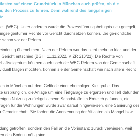
tlasten auf einem Grundstück in München auch prüfen, ob die
, den Prozess zu führen. Denn während des langjährigen
tz.
es (WEG). Unter anderem wurde die Prozessführungsbefugnis neu geregelt,
ngseigentümer Rechte vor Gericht durchsetzen können. Die ge-richtliche
 schon vor der Reform.
 eindeutig übernehmen. Nach der Reform war das nicht mehr so klar, und der
 Gericht entschied (BGH, 11.11.2022, V ZR 213/21): Die Rechte von
chaftseigentum kön-nen auch nach der WEG-Reform von der Gemeinschaft
ividuell klagen möchten, können sie der Gemeinschaft wie nach altem Recht
gen in München auf dem Gelände einer ehemaligen Kiesgrube. Das
 ursprünglich, die Anlage um eine Tiefgarage zu ergänzen und ließ dafür de
rigen Nutzung zurückgebliebene Schadstoffe im Erdreich gefunden, die
rträgen für die Wohnungen wurde zwar darauf hingewie-sen, eine Sanierung de
r Gemeinschaft. Sie fordert die Anerkennung der Altlasten als Mangel bzw.
ung getroffen, sondern den Fall an die Vorinstanz zurück verwiesen, weil
en des Bodens nötig sind.