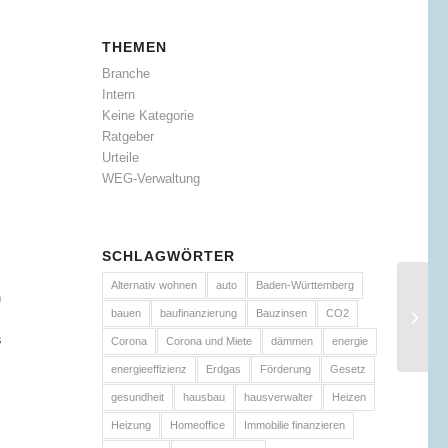
THEMEN
Branche
Intern
Keine Kategorie
Ratgeber
Urteile
WEG-Verwaltung
SCHLAGWÖRTER
Alternativ wohnen
auto
Baden-Württemberg
n
bauen
baufinanzierung
Bauzinsen
CO2
s
Corona
Corona und Miete
dämmen
energie
energieeffizienz
Erdgas
Förderung
Gesetz
gesundheit
hausbau
hausverwalter
Heizen
Heizung
Homeoffice
Immobilie finanzieren