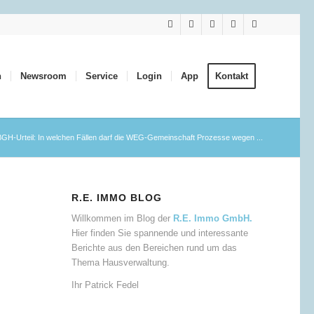
n
Newsroom
Service
Login
App
Kontakt
BGH-Urteil: In welchen Fällen darf die WEG-Gemeinschaft Prozesse wegen ...
R.E. IMMO BLOG
Willkommen im Blog der
R.E. Immo GmbH.
Hier finden Sie spannende und interessante
Berichte aus den Bereichen rund um das
Thema Hausverwaltung.
Ihr Patrick Fedel