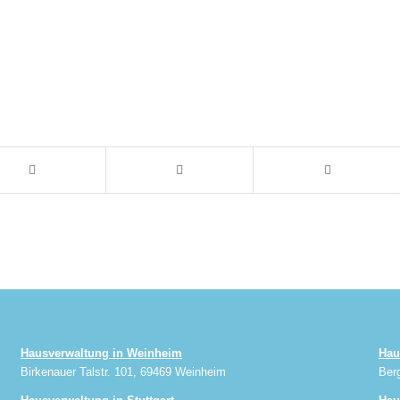
Hausverwaltung in Weinheim
Hau
Birkenauer Talstr. 101, 69469 Weinheim
Ber