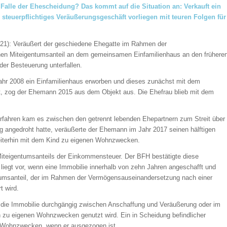
alle der Ehescheidung? Das kommt auf die Situation an: Verkauft ein
steuerpflichtiges Veräußerungsgeschäft vorliegen mit teuren Folgen für
/21): Veräußert der geschiedene Ehegatte im Rahmen der
en Miteigentumsanteil an dem gemeinsamen Einfamilienhaus an den frühere
der Besteuerung unterfallen.
ahr 2008 ein Einfamilienhaus erworben und dieses zunächst mit dem
t, zog der Ehemann 2015 aus dem Objekt aus. Die Ehefrau blieb mit dem
ahren kam es zwischen den getrennt lebenden Ehepartnern zum Streit über
g angedroht hatte, veräußerte der Ehemann im Jahr 2017 seinen hälftigen
weiterhin mit dem Kind zu eigenen Wohnzwecken.
iteigentumsanteils der Einkommensteuer. Der BFH bestätigte diese
 liegt vor, wenn eine Immobilie innerhalb von zehn Jahren angeschafft und
gentumsanteil, der im Rahmen der Vermögensauseinandersetzung nach einer
 wird.
n die Immobilie durchgängig zwischen Anschaffung und Veräußerung oder im
 zu eigenen Wohnzwecken genutzt wird. Ein in Scheidung befindlicher
n Wohnzwecken, wenn er ausgezogen ist.