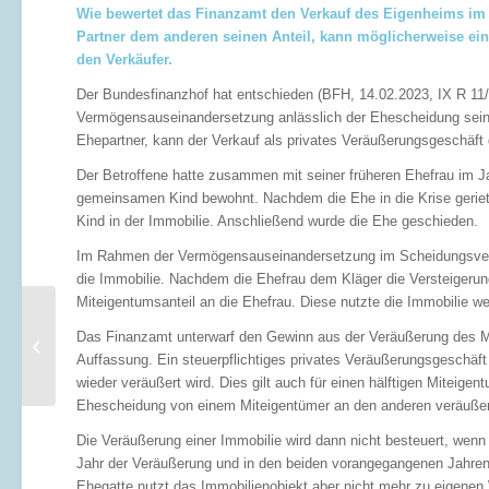
Wie bewertet das Finanzamt den Verkauf des Eigenheims im F
Partner dem anderen seinen Anteil, kann möglicherweise ein 
den Verkäufer.
Der Bundesfinanzhof hat entschieden (BFH, 14.02.2023, IX R 11
Vermögensauseinandersetzung anlässlich der Ehescheidung sein
Ehepartner, kann der Verkauf als privates Veräußerungsgeschäft 
Der Betroffene hatte zusammen mit seiner früheren Ehefrau im J
gemeinsamen Kind bewohnt. Nachdem die Ehe in die Krise gerie
Kind in der Immobilie. Anschließend wurde die Ehe geschieden.
Im Rahmen der Vermögensauseinandersetzung im Scheidungsverf
die Immobilie. Nachdem die Ehefrau dem Kläger die Versteigerun
Miteigentumsanteil an die Ehefrau. Diese nutzte die Immobilie 
Wie grün sind unsere
Das Finanzamt unterwarf den Gewinn aus der Veräußerung des M
Städte?
Auffassung. Ein steuerpflichtiges privates Veräußerungsgeschäft
wieder veräußert wird. Dies gilt auch für einen hälftigen Mitei
Ehescheidung von einem Miteigentümer an den anderen veräußert
Die Veräußerung einer Immobilie wird dann nicht besteuert, wen
Jahr der Veräußerung und in den beiden vorangegangenen Jahren
Ehegatte nutzt das Immobilienobjekt aber nicht mehr zu eigene