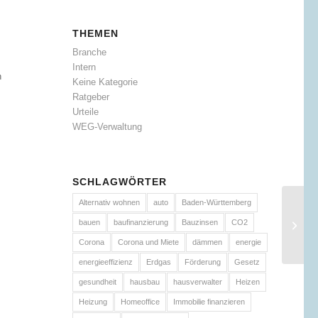
THEMEN
Branche
Intern
n
Keine Kategorie
Ratgeber
Urteile
WEG-Verwaltung
SCHLAGWÖRTER
Alternativ wohnen
auto
Baden-Württemberg
bauen
baufinanzierung
Bauzinsen
CO2
Corona
Corona und Miete
dämmen
energie
energieeffizienz
Erdgas
Förderung
Gesetz
gesundheit
hausbau
hausverwalter
Heizen
Heizung
Homeoffice
Immobilie finanzieren