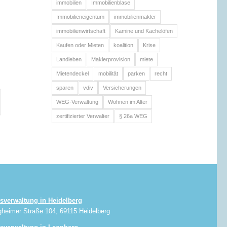
immobilien
Immobilienblase
Immobilieneigentum
immobilienmakler
immobilienwirtschaft
Kamine und Kachelöfen
Kaufen oder Mieten
koalition
Krise
Landleben
Maklerprovision
miete
Mietendeckel
mobilität
parken
recht
sparen
vdiv
Versicherungen
WEG-Verwaltung
Wohnen im Alter
zertifizierter Verwalter
§ 26a WEG
sverwaltung in Heidelberg
gheimer Straße 104, 69115 Heidelberg