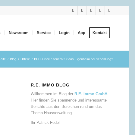
n
Newsroom
Service
Login
App
Kontakt
seite
/
Blog
/
Urteile
/
BFH-Urteil: Steuern für das Eigenheim bei Scheidung?
R.E. IMMO BLOG
Willkommen im Blog der
R.E. Immo GmbH.
Hier finden Sie spannende und interessante
Berichte aus den Bereichen rund um das
Thema Hausverwaltung.
Ihr Patrick Fedel