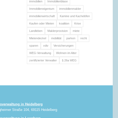
immobilien
Immobilienblase
Immobilieneigentum
immobilienmakler
immobilienwirtschaft
Kamine und Kachelöfen
Kaufen oder Mieten
koalition
Krise
Landleben
Maklerprovision
miete
Mietendeckel
mobilität
parken
recht
sparen
vdiv
Versicherungen
WEG-Verwaltung
Wohnen im Alter
zertifizierter Verwalter
§ 26a WEG
sverwaltung in Heidelberg
gheimer Straße 104, 69115 Heidelberg