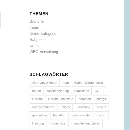
THEMEN
Branche
Intern
Keine Kategorie
Ratgeber
Urteile
WEG-Verwaltung
SCHLAGWÖRTER
Alternativ wohnen
auto
Baden-Württemberg
bauen
baufinanzierung
Bauzinsen
CO2
Corona
Corona und Miete
dämmen
energie
energieeffizienz
Erdgas
Förderung
Gesetz
gesundheit
hausbau
hausverwalter
Heizen
Heizung
Homeoffice
Immobilie finanzieren