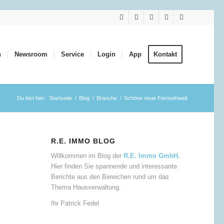
n
Newsroom
Service
Login
App
Kontakt
Du bist hier:
Startseite
/
Blog
/
Branche
/
Schöne neue Fernsehwelt
R.E. IMMO BLOG
Willkommen im Blog der
R.E. Immo GmbH.
Hier finden Sie spannende und interessante
Berichte aus den Bereichen rund um das
Thema Hausverwaltung.
Ihr Patrick Fedel