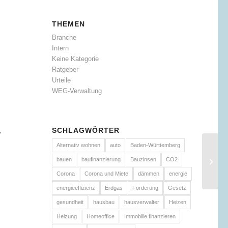
THEMEN
Branche
Intern
Keine Kategorie
Ratgeber
Urteile
WEG-Verwaltung
SCHLAGWÖRTER
V
Alternativ wohnen
auto
Baden-Württemberg
bauen
baufinanzierung
Bauzinsen
CO2
Corona
Corona und Miete
dämmen
energie
energieeffizienz
Erdgas
Förderung
Gesetz
gesundheit
hausbau
hausverwalter
Heizen
Heizung
Homeoffice
Immobilie finanzieren