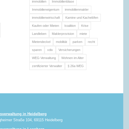
immobilien
Immobilienblase
Immobilieneigentum
immobilienmakler
immobilienwirtschaft
Kamine und Kachelöfen
Kaufen oder Mieten
koalition
Krise
Landleben
Maklerprovision
miete
Mietendeckel
mobilität
parken
recht
sparen
vdiv
Versicherungen
WEG-Verwaltung
Wohnen im Alter
zertifizierter Verwalter
§ 26a WEG
sverwaltung in Heidelberg
gheimer Straße 104, 69115 Heidelberg