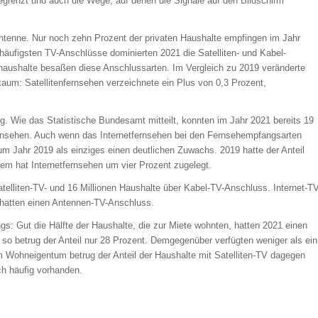
renzt und auch die Wege, auf denen die Signale auf den Bildschirm
enne. Nur noch zehn Prozent der privaten Haushalte empfingen im Jahr
häufigsten TV-Anschlüsse dominierten 2021 die Satelliten- und Kabel-
haushalte besaßen diese Anschlussarten. Im Vergleich zu 2019 veränderte
 kaum: Satellitenfernsehen verzeichnete ein Plus von 0,3 Prozent,
. Wie das Statistische Bundesamt mitteilt, konnten im Jahr 2021 bereits 19
ernsehen. Auch wenn das Internetfernsehen bei den Fernsehempfangsarten
zum Jahr 2019 als einziges einen deutlichen Zuwachs. 2019 hatte der Anteil
dem hat Internetfernsehen um vier Prozent zugelegt.
telliten-TV- und 16 Millionen Haushalte über Kabel-TV-Anschluss. Internet-T
e hatten einen Antennen-TV-Anschluss.
gs: Gut die Hälfte der Haushalte, die zur Miete wohnten, hatten 2021 einen
so betrug der Anteil nur 28 Prozent. Demgegenüber verfügten weniger als ein
Im Wohneigentum betrug der Anteil der Haushalte mit Satelliten-TV dagegen
ich häufig vorhanden.