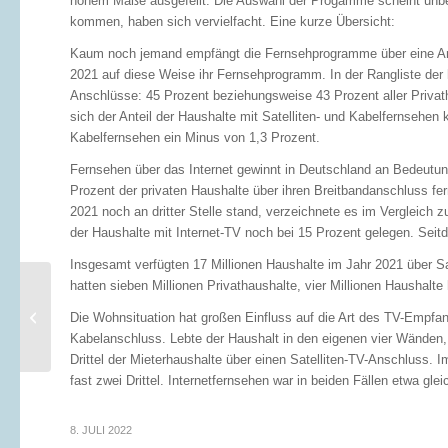
hohem Maße ausgefeilt. Die Auswahl der Progamme scheint unbeg
kommen, haben sich vervielfacht. Eine kurze Übersicht:
Kaum noch jemand empfängt die Fernsehprogramme über eine Ant
2021 auf diese Weise ihr Fernsehprogramm. In der Rangliste der 
Anschlüsse: 45 Prozent beziehungsweise 43 Prozent aller Privat
sich der Anteil der Haushalte mit Satelliten- und Kabelfernsehen
Kabelfernsehen ein Minus von 1,3 Prozent.
Fernsehen über das Internet gewinnt in Deutschland an Bedeutung
Prozent der privaten Haushalte über ihren Breitbandanschluss f
2021 noch an dritter Stelle stand, verzeichnete es im Vergleich 
der Haushalte mit Internet-TV noch bei 15 Prozent gelegen. Seit
Insgesamt verfügten 17 Millionen Haushalte im Jahr 2021 über Sa
hatten sieben Millionen Privathaushalte, vier Millionen Haushalt
Neue Gesetze:
Immobilien im Fokus
Die Wohnsituation hat großen Einfluss auf die Art des TV-Empfan
der Aufmerksamkeit
Kabelanschluss. Lebte der Haushalt in den eigenen vier Wänden, 
Drittel der Mieterhaushalte über einen Satelliten-TV-Anschluss. 
fast zwei Drittel. Internetfernsehen war in beiden Fällen etwa gle
8. JULI 2022