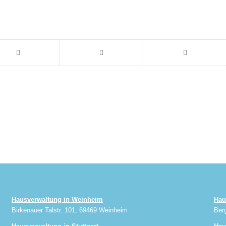
Hausverwaltung in Weinheim
Hau
Birkenauer Talstr. 101, 69469 Weinheim
Ber