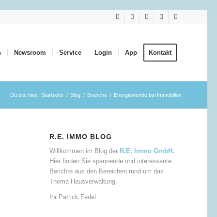
n
Newsroom
Service
Login
App
Kontakt
Du bist hier:
Startseite
/
Blog
/
Branche
/
Energiewende bei Immobilien
R.E. IMMO BLOG
Willkommen im Blog der
R.E. Immo GmbH.
Hier finden Sie spannende und interessante
Berichte aus den Bereichen rund um das
Thema Hausverwaltung.
Ihr Patrick Fedel