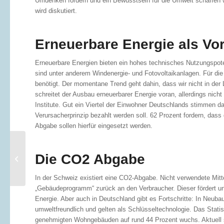
Umdenken fordern und ein Bewusstsein für die Umwelt schaffen w
wird diskutiert.
Erneuerbare Energie als Vor
Erneuerbare Energien bieten ein hohes technisches Nutzungspotenti
sind unter anderem Windenergie- und Fotovoltaikanlagen. Für di
benötigt. Der momentane Trend geht dahin, dass wir nicht in der
schreitet der Ausbau erneuerbarer Energie voran, allerdings nic
Institute. Gut ein Viertel der Einwohner Deutschlands stimmen d
Verursacherprinzip bezahlt werden soll. 62 Prozent fordern, das
Abgabe sollen hierfür eingesetzt werden.
Die Reform der
Die CO2 Abgabe
Grundsteuer
In der Schweiz existiert eine CO2-Abgabe. Nicht verwendete Mittel
„Gebäudeprogramm“ zurück an den Verbraucher. Dieser fördert un
Energie. Aber auch in Deutschland gibt es Fortschritte: In Ne
umweltfreundlich und gelten als Schlüsseltechnologie. Das Stat
genehmigten Wohngebäuden auf rund 44 Prozent wuchs. Aktuell si