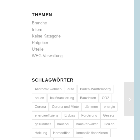
THEMEN
Branche
Intern
Keine Kategorie
Ratgeber
Urteile
WEG-Verwaltung
SCHLAGWÖRTER
Alternativ wohnen
auto
Baden-Württemberg
bauen
baufinanzierung
Bauzinsen
CO2
Corona
Corona und Miete
dämmen
energie
energieeffizienz
Erdgas
Förderung
Gesetz
gesundheit
hausbau
hausverwalter
Heizen
Heizung
Homeoffice
Immobilie finanzieren