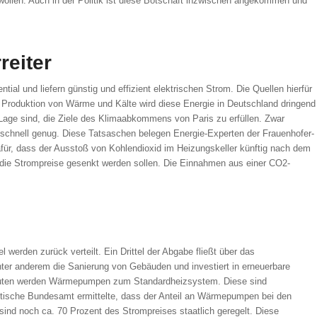
ollen. Auch in der Politik ist diese Botschaft inzwischen angekommen und
reiter
al und liefern günstig und effizient elektrischen Strom. Die Quellen hierfür
e Produktion von Wärme und Kälte wird diese Energie in Deutschland dringend
 Lage sind, die Ziele des Klimaabkommens von Paris zu erfüllen. Zwar
ht schnell genug. Diese Tatsaschen belegen Energie-Experten der Frauenhofer-
afür, dass der Ausstoß von Kohlendioxid im Heizungskeller künftig nach dem
s die Strompreise gesenkt werden sollen. Die Einnahmen aus einer CO2-
 werden zurück verteilt. Ein Drittel der Abgabe fließt über das
ter anderem die Sanierung von Gebäuden und investiert in erneuerbare
ubauten werden Wärmepumpen zum Standardheizsystem. Diese sind
istische Bundesamt ermittelte, dass der Anteil an Wärmepumpen bei den
nd noch ca. 70 Prozent des Strompreises staatlich geregelt. Diese