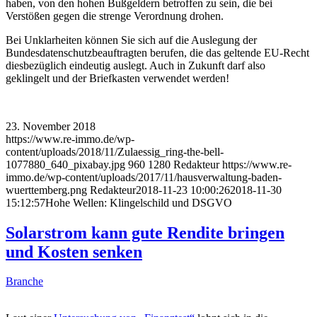
haben, von den hohen Bußgeldern betroffen zu sein, die bei
Verstößen gegen die strenge Verordnung drohen.
Bei Unklarheiten können Sie sich auf die Auslegung der
Bundesdatenschutzbeauftragten berufen, die das geltende EU-Recht
diesbezüglich eindeutig auslegt. Auch in Zukunft darf also
geklingelt und der Briefkasten verwendet werden!
23. November 2018
https://www.re-immo.de/wp-
content/uploads/2018/11/Zulaessig_ring-the-bell-
1077880_640_pixabay.jpg
960
1280
Redakteur
https://www.re-
immo.de/wp-content/uploads/2017/11/hausverwaltung-baden-
wuerttemberg.png
Redakteur
2018-11-23 10:00:26
2018-11-30
15:12:57
Hohe Wellen: Klingelschild und DSGVO
Solarstrom kann gute Rendite bringen
und Kosten senken
Branche