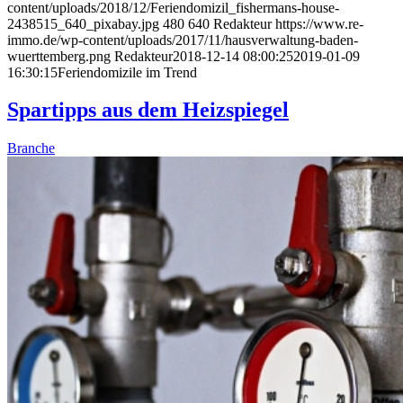
content/uploads/2018/12/Feriendomizil_fishermans-house-
2438515_640_pixabay.jpg
480
640
Redakteur
https://www.re-
immo.de/wp-content/uploads/2017/11/hausverwaltung-baden-
wuerttemberg.png
Redakteur
2018-12-14 08:00:25
2019-01-09
16:30:15
Feriendomizile im Trend
Spartipps aus dem Heizspiegel
Branche