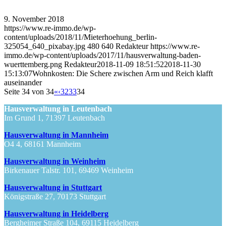
9. November 2018
https://www.re-immo.de/wp-
content/uploads/2018/11/Mieterhoehung_berlin-
325054_640_pixabay.jpg
480
640
Redakteur
https://www.re-
immo.de/wp-content/uploads/2017/11/hausverwaltung-baden-
wuerttemberg.png
Redakteur
2018-11-09 18:51:52
2018-11-30
15:13:07
Wohnkosten: Die Schere zwischen Arm und Reich klafft
auseinander
Seite 34 von 34
«
‹
32
33
34
Hausverwaltung in Leutenbach
Im Grund 1, 71397 Leutenbach
Hausverwaltung in Mannheim
O4 4, 68161 Mannheim
Hausverwaltung in Weinheim
Birkenauer Talstr. 101, 69469 Weinheim
Hausverwaltung in Stuttgart
Königstraße 27, 70173 Stuttgart
Hausverwaltung in Heidelberg
Bergheimer Straße 104, 69115 Heidelberg