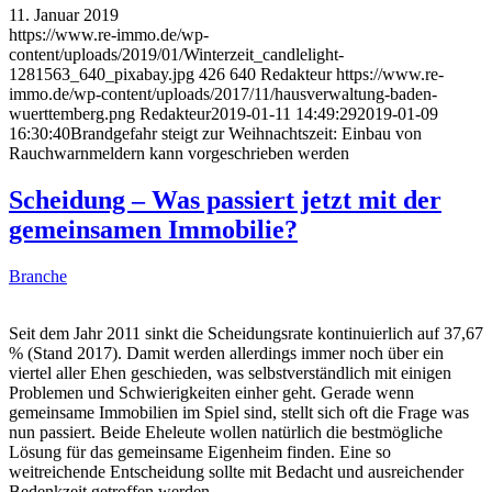
11. Januar 2019
https://www.re-immo.de/wp-
content/uploads/2019/01/Winterzeit_candlelight-
1281563_640_pixabay.jpg
426
640
Redakteur
https://www.re-
immo.de/wp-content/uploads/2017/11/hausverwaltung-baden-
wuerttemberg.png
Redakteur
2019-01-11 14:49:29
2019-01-09
16:30:40
Brandgefahr steigt zur Weihnachtszeit: Einbau von
Rauchwarnmeldern kann vorgeschrieben werden
Scheidung – Was passiert jetzt mit der
gemeinsamen Immobilie?
Branche
Seit dem Jahr 2011 sinkt die Scheidungsrate kontinuierlich auf 37,67
% (Stand 2017). Damit werden allerdings immer noch über ein
viertel aller Ehen geschieden, was selbstverständlich mit einigen
Problemen und Schwierigkeiten einher geht. Gerade wenn
gemeinsame Immobilien im Spiel sind, stellt sich oft die Frage was
nun passiert. Beide Eheleute wollen natürlich die bestmögliche
Lösung für das gemeinsame Eigenheim finden. Eine so
weitreichende Entscheidung sollte mit Bedacht und ausreichender
Bedenkzeit getroffen werden.