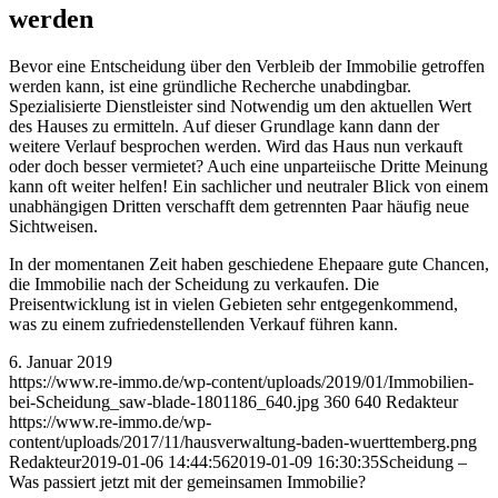
werden
Bevor eine Entscheidung über den Verbleib der Immobilie getroffen
werden kann, ist eine gründliche Recherche unabdingbar.
Spezialisierte Dienstleister sind Notwendig um den aktuellen Wert
des Hauses zu ermitteln. Auf dieser Grundlage kann dann der
weitere Verlauf besprochen werden. Wird das Haus nun verkauft
oder doch besser vermietet? Auch eine unparteiische Dritte Meinung
kann oft weiter helfen! Ein sachlicher und neutraler Blick von einem
unabhängigen Dritten verschafft dem getrennten Paar häufig neue
Sichtweisen.
In der momentanen Zeit haben geschiedene Ehepaare gute Chancen,
die Immobilie nach der Scheidung zu verkaufen. Die
Preisentwicklung ist in vielen Gebieten sehr entgegenkommend,
was zu einem zufriedenstellenden Verkauf führen kann.
6. Januar 2019
https://www.re-immo.de/wp-content/uploads/2019/01/Immobilien-
bei-Scheidung_saw-blade-1801186_640.jpg
360
640
Redakteur
https://www.re-immo.de/wp-
content/uploads/2017/11/hausverwaltung-baden-wuerttemberg.png
Redakteur
2019-01-06 14:44:56
2019-01-09 16:30:35
Scheidung –
Was passiert jetzt mit der gemeinsamen Immobilie?