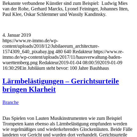
Bekannte verbundene Künstler sind zum Beispiel: Ludwig Mies
van der Rohe, Gerhard Marcks, Lyonel Feininger, Johannes Itten,
Paul Klee, Oskar Schlemmer und Wassily Kandinsky.
4. Januar 2019
https://www.re-immo.de/wp-
content/uploads/2018/12/Jubilaeeum_architecture-
1574309_640_pixabay.jpg
480
640
Redakteur
https://www.re-
immo.de/wp-content/uploads/2017/11/hausverwaltung-baden-
wuerttemberg.png
Redakteur
2019-01-04 08:00:59
2019-01-09
16:30:29
Ein Jubiläum steht bevor: 100 Jahre Bauhhaus
Lärmbelästigungen – Gerichtsurteile
bringen Klarheit
Branche
Das Spielen von Lauten Musikinstrumenten wie zum Beispiel
Trompeten kann ebenso als Lärmbelästigung empfunden werden
wie regelmäßiges und wiederkehrendes Glockenläuten. Beide Fälle
landeten vor Gericht und wurden dort verhandelt. Gerichtsurteile