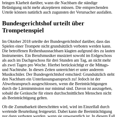
bringen Klarheit darüber, wann die Nachbarn die ständige
Belästigung nicht mehr akzeptieren müssen. Die entsprechenden
Urteile können natürlich auch zugunsten der Verursacher ausfallen.
Bundesgerichtshof urteilt über
Trompetenspiel
Im Oktober 2018 urteilte der Bundesgerichtshof darüber, dass das
Spielen einer Trompete nicht grundsätzlich verboten werden kann.
Die betroffenen Reihenhausnachbarn klagten aufgrund des zu lauten
Instrumentes. Ein Berufsmusiker musiziert sowohl im Erdgeschoss
als auch im Dachgeschoss für drei Stunden am Tag, an nicht mehr
als zwei Tagen pro Woche. Hierbei berücksichtigt er die Mittags-
und Nachtruhe. In diesen Zeiten unterrichtet er unter anderem
Musikschüler. Der Bundesgerichtshof entschied: Grundsätzlich steht
den Nachbarn ein Unterlassungsanspruch zu! Jedoch ist der
Abwehranspruch ausgeschlossen, wenn die Beeinträchtigungen
durch die Lärmimmission nur minimal sind. Davon ist auszugehen,
sobald die Geräusche für einen durchschnittlichen Menschen nicht
als Beeinträchtigung gelten.
Ob die Zumutbarkeit überschritten wird, wird im Einzelfall durch
wertende Beurteilung festgesetzt. Dabei kann die Beeinträchtigung
nur dann verboten werden, wenn sie unwesentlich ist. In diesem Fall