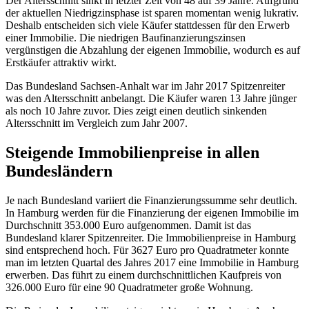
Der Altersschnitt sinkt in letzter Zeit von 48 auf 39 Jahre. Aufgrund
der aktuellen Niedrigzinsphase ist sparen momentan wenig lukrativ.
Deshalb entscheiden sich viele Käufer stattdessen für den Erwerb
einer Immobilie. Die niedrigen Baufinanzierungszinsen
vergünstigen die Abzahlung der eigenen Immobilie, wodurch es auf
Erstkäufer attraktiv wirkt.
Das Bundesland Sachsen-Anhalt war im Jahr 2017 Spitzenreiter
was den Altersschnitt anbelangt. Die Käufer waren 13 Jahre jünger
als noch 10 Jahre zuvor. Dies zeigt einen deutlich sinkenden
Altersschnitt im Vergleich zum Jahr 2007.
Steigende Immobilienpreise in allen
Bundesländern
Je nach Bundesland variiert die Finanzierungssumme sehr deutlich.
In Hamburg werden für die Finanzierung der eigenen Immobilie im
Durchschnitt 353.000 Euro aufgenommen. Damit ist das
Bundesland klarer Spitzenreiter. Die Immobilienpreise in Hamburg
sind entsprechend hoch. Für 3627 Euro pro Quadratmeter konnte
man im letzten Quartal des Jahres 2017 eine Immobilie in Hamburg
erwerben. Das führt zu einem durchschnittlichen Kaufpreis von
326.000 Euro für eine 90 Quadratmeter große Wohnung.