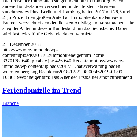
Die Preise der Immobilien steigen nicht nur in Hamburg. Auch
andere Bundesländer verzeichnen in den letzten Jahren ein
zunehmendes Plus. Berlin und Hamburg hatten 2017 mit 28,5 und
21,6 Prozent den größten Anteil an Immobilienkapitalanlegern.
Bremen verzeichnet den deutlichsten Aufstieg. Im vergangenen Jahr
stieg der Anteil in diesem Bundesland um das Sechsfache. Dabei
wird fast jedes fünfte Gebäude davon vermietet.
21. Dezember 2018
https://www.re-immo.de/wp-
content/uploads/2018/12/Immobilieneigentum_home-
3370178_640_pixabay.jpg
426
640
Redakteur
https://www.re-
immo.de/wp-content/uploads/2017/11/hausverwaltung-baden-
wuerttemberg.png
Redakteur
2018-12-21 08:00:46
2019-01-09
16:30:19
Wohneigentum: Das Alter der Erstkäufer sinkt zunehmend
Feriendomizile im Trend
Branche