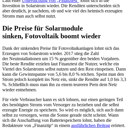
Laut einer
Untersuchung von „Finanztest“
lohnt sich in die
Investiton in Solarstrom wieder. Die Renditen unterscheiden sich
aber deutlich, je nachdem, ob und wie viel des heimisch erzeugten
Stroms man auch selbst nutzt.
Die Preise für Solarmodule
sinken, Fotovoltaik boomt wieder
Dank der sinkenden Preise für Fotovoltaikanlagen lohnt sich das
Erzeugen von Solarstrom wieder. 2017 stieg die Zahl
der Neuinstallationen um 15 % gegenüber den beiden Vorjahren.
Die beste Rendite erzielen laut Finanztest die Nutzer, welche ein
Viertel des Solarstroms selbst nutzen und den Rest einspeisen. Dann
kann die Gewinnspanne von 5,6 bis 8,0 % reichen. Speist man den
Strom jedoch komplett ins Netz ein, sinkt die Rendite auf 1,0 bis 3,3
%. Schließlich muss man ihn zu einem teureren Preis dem Netz
wieder entnehmen.
Für viele Verbraucher kann es sich lohnen, nur einen geringen Teil
des benötigten Stroms vom Versorger zu beziehen und die selbst
erzeugte Energie zu speichern. So wird es möglich, sich auch dann
selbst zu versorgen, wenn die Sonne gerade nicht scheint. Wann
sich die Anschaffung von Batteriespeichern lohnt, haben die
Redakteure von „Finanztip“ in einem
ausführlichen Beitrag
erörtert.