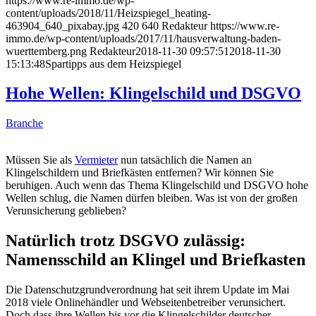
https://www.re-immo.de/wp-
content/uploads/2018/11/Heizspiegel_heating-
463904_640_pixabay.jpg
420
640
Redakteur
https://www.re-
immo.de/wp-content/uploads/2017/11/hausverwaltung-baden-
wuerttemberg.png
Redakteur
2018-11-30 09:57:51
2018-11-30
15:13:48
Spartipps aus dem Heizspiegel
Hohe Wellen: Klingelschild und DSGVO
Branche
Müssen Sie als
Vermieter
nun tatsächlich die Namen an
Klingelschildern und Briefkästen entfernen? Wir können Sie
beruhigen. Auch wenn das Thema Klingelschild und DSGVO hohe
Wellen schlug, die Namen dürfen bleiben. Was ist von der großen
Verunsicherung geblieben?
Natürlich trotz DSGVO zulässig:
Namensschild an Klingel und Briefkasten
Die Datenschutzgrundverordnung hat seit ihrem Update im Mai
2018 viele Onlinehändler und Webseitenbetreiber verunsichert.
Doch dass ihre Wellen bis vor die Klingelschilder deutscher