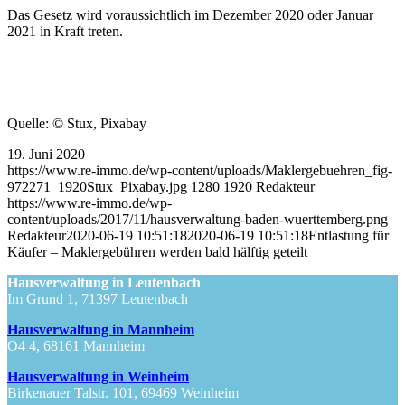
Das Gesetz wird voraussichtlich im Dezember 2020 oder Januar
2021 in Kraft treten.
Quelle: © Stux, Pixabay
19. Juni 2020
https://www.re-immo.de/wp-content/uploads/Maklergebuehren_fig-
972271_1920Stux_Pixabay.jpg
1280
1920
Redakteur
https://www.re-immo.de/wp-
content/uploads/2017/11/hausverwaltung-baden-wuerttemberg.png
Redakteur
2020-06-19 10:51:18
2020-06-19 10:51:18
Entlastung für
Käufer – Maklergebühren werden bald hälftig geteilt
Hausverwaltung in Leutenbach
Im Grund 1, 71397 Leutenbach
Hausverwaltung in Mannheim
O4 4, 68161 Mannheim
Hausverwaltung in Weinheim
Birkenauer Talstr. 101, 69469 Weinheim