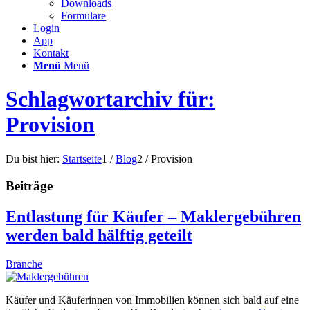
Downloads
Formulare
Login
App
Kontakt
Menü
Menü
Schlagwortarchiv für:
Provision
Du bist hier:
Startseite
1
/
Blog
2
/
Provision
Beiträge
Entlastung für Käufer – Maklergebühren
werden bald hälftig geteilt
Branche
Käufer und Käuferinnen von Immobilien können sich bald auf eine