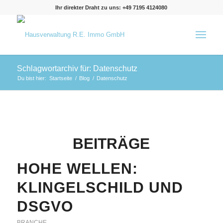
Ihr direkter Draht zu uns: +49 7195 4124080
Schlagwortarchiv für: Datenschutz
Du bist hier:
Startseite
/
Blog
/
Datenschutz
BEITRÄGE
HOHE WELLEN:
KLINGELSCHILD UND
DSGVO
BRANCHE