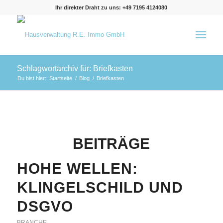
Ihr direkter Draht zu uns: +49 7195 4124080
Schlagwortarchiv für: Briefkasten
Du bist hier:
Startseite
/
Blog
/
Briefkasten
BEITRÄGE
HOHE WELLEN:
KLINGELSCHILD UND
DSGVO
BRANCHE