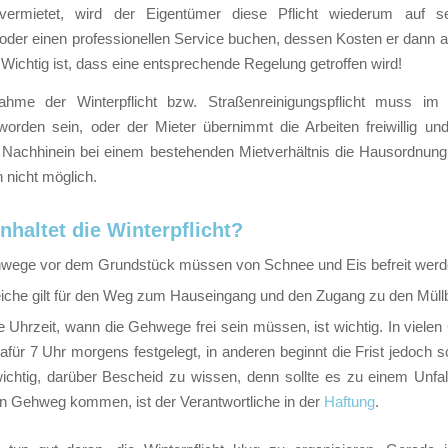
vermietet, wird der Eigentümer diese Pflicht wiederum auf s
oder einen professionellen Service buchen, dessen Kosten er dann a
Wichtig ist, dass eine entsprechende Regelung getroffen wird!
hme der Winterpflicht bzw. Straßenreinigungspflicht muss im 
worden sein, oder der Mieter übernimmt die Arbeiten freiwillig un
 Nachhinein bei einem bestehenden Mietverhältnis die Hausordnung
n nicht möglich.
nhaltet die Winterpflicht?
wege vor dem Grundstück müssen von Schnee und Eis befreit werd
iche gilt für den Weg zum Hauseingang und den Zugang zu den Müllb
e Uhrzeit, wann die Gehwege frei sein müssen, ist wichtig. In viel
für 7 Uhr morgens festgelegt, in anderen beginnt die Frist jedoch s
wichtig, darüber Bescheid zu wissen, denn sollte es zu einem Unfal
en Gehweg kommen, ist der Verantwortliche in der
Haftung
.