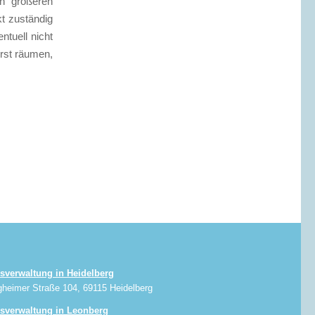
in größeren
t zuständig
ntuell nicht
erst räumen,
sverwaltung in Heidelberg
gheimer Straße 104, 69115 Heidelberg
sverwaltung in Leonberg