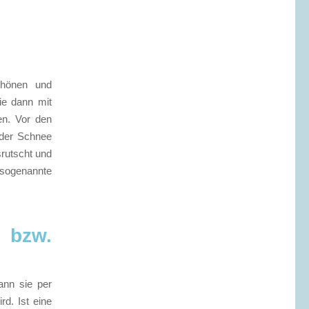
chönen und
ie dann mit
en. Vor den
 der Schnee
srutscht und
sogenannte
 bzw.
ann sie per
d. Ist eine