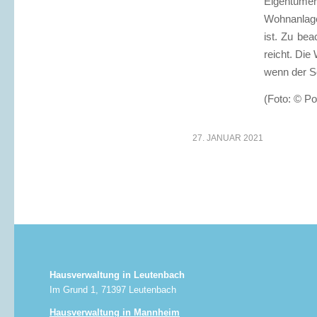
Eigentümer
Wohnanlage
ist. Zu bea
reicht. Die
wenn der Sc
(Foto: © Po
27. JANUAR 2021
Hausverwaltung in Leutenbach
Im Grund 1, 71397 Leutenbach
Hausverwaltung in Mannheim