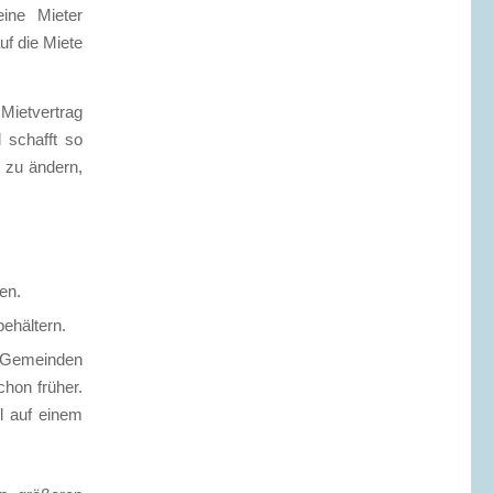
eine Mieter
uf die Miete
Mietvertrag
d schafft so
 zu ändern,
en.
ehältern.
en Gemeinden
chon früher.
l auf einem