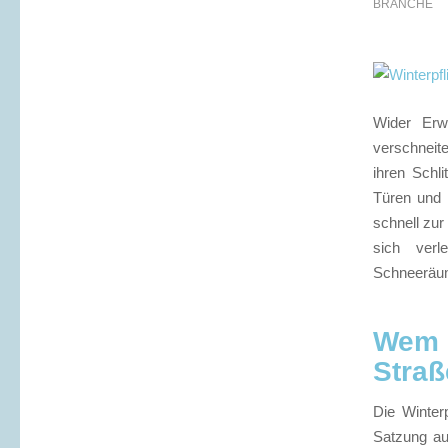
BRANCHE
Wider Erw
verschnei
ihren Schl
Türen und 
schnell zur
sich verl
Schneeräump
Wem 
Straß
Die Winter
Satzung au