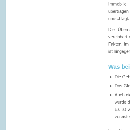
Immobilie 
übertragen 
umschlägt. 
Die Überna
vereinbart 
Fakten. Im
ist hingege
Was bei
Die Geh
Das Gle
Auch di
wurde da
Es ist 
vereist