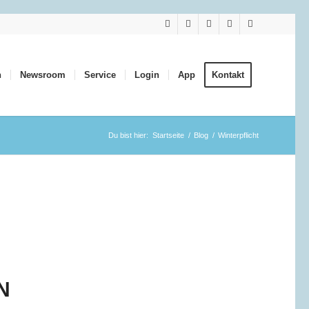
n
Newsroom
Service
Login
App
Kontakt
Du bist hier:
Startseite
/
Blog
/
Winterpflicht
N