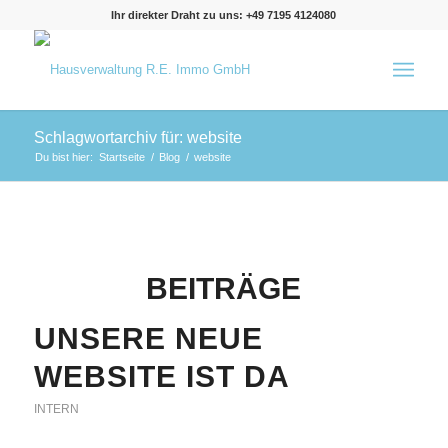
Ihr direkter Draht zu uns: +49 7195 4124080
Schlagwortarchiv für: website
Du bist hier:
Startseite
/
Blog
/
website
BEITRÄGE
UNSERE NEUE
WEBSITE IST DA
INTERN