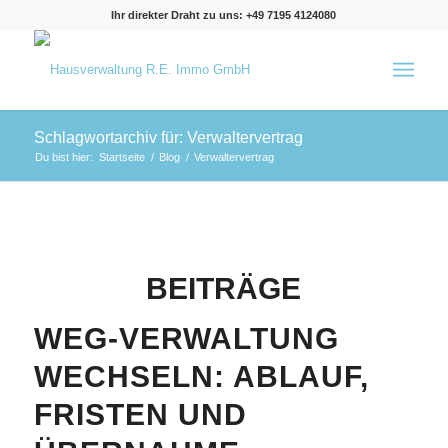
Ihr direkter Draht zu uns: +49 7195 4124080
Schlagwortarchiv für: Verwaltervertrag
Du bist hier:
Startseite
/
Blog
/
Verwaltervertrag
BEITRÄGE
WEG-VERWALTUNG
WECHSELN: ABLAUF,
FRISTEN UND