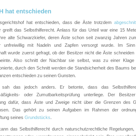
 hat entschieden
gerichtshof hat entschieden, dass die Äste trotzdem
abgeschni
r greift das Selbsthilferecht. Anlass für das Urteil war eine 15 Me
hre alte Schwarzkiefer, deren Äste schon seit zwanzig Jahren z
r unfreiwillig mit Nadeln und Zapfen versorgt wurde. Im Sin
aft wurde zuerst gefragt, ob der Besitzer nicht die Äste schneiden
neinte. Also schnitt der Nachbar sie selbst, was zu einer Klage 
nierte, durch den Schnitt werden die Standsicherheit des Baums bee
tanzen entschieden zu seinen Gunsten.
ah das jedoch anders. Er betonte, dass das Selbsthilfere
mäßigkeits- oder Zumutbarkeitsprüfung unterliege. Der Besitze
ung dafür, dass Äste und Zweige nicht über die Grenzen des 
hsen. Das gehört zu seinen Aufgaben im Rahmen der ordnu
ftung seines
Grundstücks
.
 kann das Selbsthilferecht durch naturschutzrechtliche Regelungen,