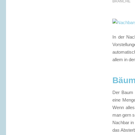
BRANCHE
In der Nac
Vorstellu
automatisc
allem in d
Bäum
Der Baum d
eine Menge
Wenn alles
man gern se
Nachbar in 
das Absterb