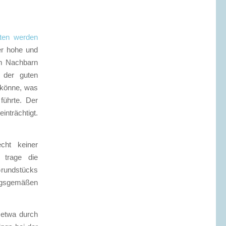
tten werden
ter hohe und
um Nachbarn
n der guten
 könne, was
führte. Der
inträchtigt.
cht keiner
r trage die
Grundstücks
ngsgemäßen
 etwa durch