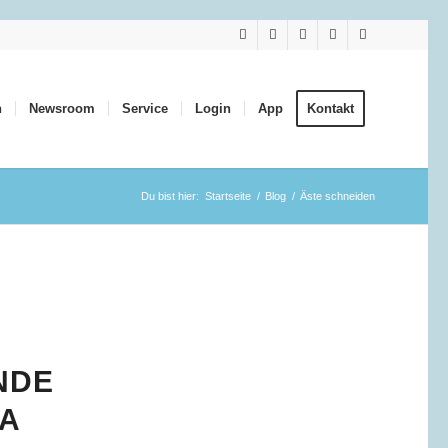
n
Newsroom
Service
Login
App
Kontakt
Du bist hier:
Startseite
/
Blog
/
Äste schneiden
NDE
MA