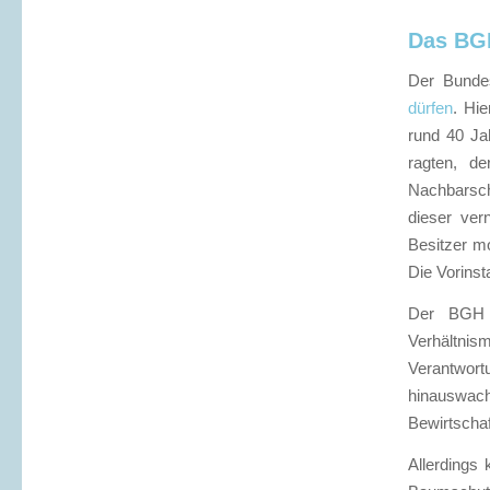
Das BGH
Der Bundes
dürfen
. Hie
rund 40 Ja
ragten, de
Nachbarsch
dieser ver
Besitzer mo
Die Vorins
Der BGH s
Verhältnis
Verantwort
hinauswac
Bewirtscha
Allerdings