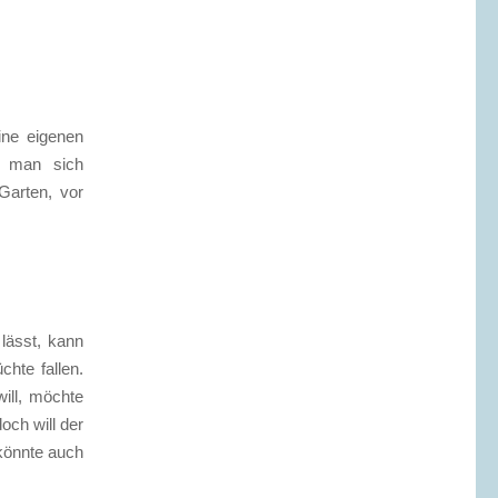
ine eigenen
s man sich
Garten, vor
lässt, kann
hte fallen.
ill, möchte
och will der
 könnte auch