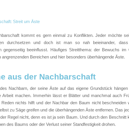
hbarschaft kommt es gern einmal zu Konflikten. Jeder möchte se
ngen durchsetzen und doch ist man so nah beieinander, das
h gegenseitig beeinflusst. Häufiges Streitthema: der Bewuchs im 
en angrenzenden Bereichen und hier besonders überhängende Äste.
e aus der Nachbarschaft
es Nachbarn, der seine Äste auf das eigene Grundstück hängen 
 Arbeit machen. Immerhin lässt er Blätter und manchmal auch Früc
 Reden nichts hilft und der Nachbar den Baum nicht beschneiden w
lbst zu Säge greifen und die überhängenden Äste entfernen. Das jed
der Regel nicht, denn es ist ja sein Baum. Und durch den Beschnitt
en des Baums oder der Verlust seiner Standfestigkeit drohen.