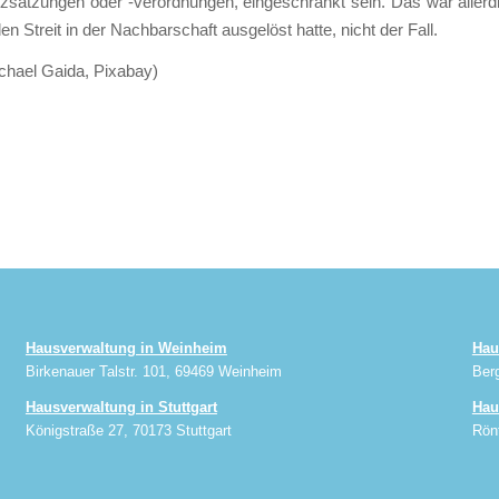
satzungen oder -verordnungen, eingeschränkt sein. Das war allerdi
den Streit in der Nachbarschaft ausgelöst hatte, nicht der Fall.
chael Gaida, Pixabay)
Hausverwaltung in Weinheim
Hau
Birkenauer Talstr. 101, 69469 Weinheim
Ber
Hausverwaltung in Stuttgart
Hau
Königstraße 27, 70173 Stuttgart
Rön