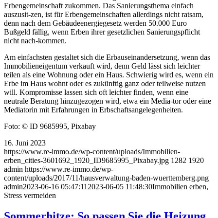
Erbengemeinschaft zukommen. Das Sanierungsthema einfach
auszusit-zen, ist für Erbengemeinschaften allerdings nicht ratsam,
denn nach dem Gebäudeenergiegesetz werden 50.000 Euro
Bußgeld fällig, wenn Erben ihrer gesetzlichen Sanierungspflicht
nicht nach-kommen.
Am einfachsten gestaltet sich die Erbauseinandersetzung, wenn das
Immobilieneigentum verkauft wird, denn Geld lässt sich leichter
teilen als eine Wohnung oder ein Haus. Schwierig wird es, wenn ein
Erbe im Haus wohnt oder es zukünftig ganz oder teilweise nutzen
will. Kompromisse lassen sich oft leichter finden, wenn eine
neutrale Beratung hinzugezogen wird, etwa ein Media-tor oder eine
Mediatorin mit Erfahrungen in Erbschaftsangelegenheiten.
Foto: © ID 9685995, Pixabay
16. Juni 2023
https://www.re-immo.de/wp-content/uploads/Immobilien-
erben_cities-3601692_1920_ID9685995_Pixabay.jpg
1282
1920
admin
https://www.re-immo.de/wp-
content/uploads/2017/11/hausverwaltung-baden-wuerttemberg.png
admin
2023-06-16 05:47:11
2023-06-05 11:48:30
Immobilien erben,
Stress vermeiden
Sommerhitze: So passen Sie die Heizung