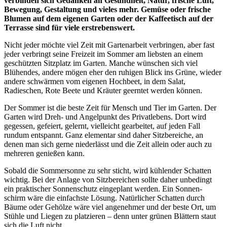
verbinden sich Gedanken an Gesundheit, Natur, frische Luft,
Bewegung, Gestaltung und vieles mehr. Gemüse oder frische
Blumen auf dem eigenen Garten oder der Kaffeetisch auf der
Terrasse sind für viele erstrebenswert.
Nicht jeder möchte viel Zeit mit Gartenarbeit verbringen, aber fast
jeder verbringt seine Freizeit im Sommer am liebsten an einem
geschützten Sitzplatz im Garten. Manche wünschen sich viel
Blühendes, andere mögen eher den ruhigen Blick ins Grüne, wieder
andere schwärmen vom eigenen Hochbeet, in dem Salat,
Radieschen, Rote Beete und Kräuter geerntet werden können.
Der Sommer ist die beste Zeit für Mensch und Tier im Garten. Der
Garten wird Dreh- und Angelpunkt des Privatlebens. Dort wird
gegessen, gefeiert, gelernt, vielleicht gearbeitet, auf jeden Fall
rundum entspannt. Ganz elementar sind daher Sitzbereiche, an
denen man sich gerne niederlässt und die Zeit allein oder auch zu
mehreren genießen kann.
Sobald die Sommersonne zu sehr sticht, wird kühlender Schatten
wichtig. Bei der Anlage von Sitzbereichen sollte daher unbedingt
ein praktischer Sonnenschutz eingeplant werden. Ein Sonnen-
schirm wäre die einfachste Lösung. Natürlicher Schatten durch
Bäume oder Gehölze wäre viel angenehmer und der beste Ort, um
Stühle und Liegen zu platzieren – denn unter grünen Blättern staut
sich die Luft nicht.