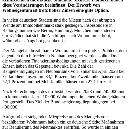
diese Veränderungen beeinflusst. Der Erwerb von
Wohneigentum ist trotz hoher Zinsen eine gute Option.
In vielen deutschen Städten sind die Mieten nach der abrupten
Wende am Immobilienmarkt stark gestiegen. Insbesondere in
Ballungsräumen wie Berlin, Hamburg, München und anderen
Großstädten hat sich die Nachfrage nach Wohnraum erhöht,
während das Angebot gesunken ist.
Der Mangel an bezahlbarem Wohnraum ist ein großes Problem, dem
eigentlich durch forcierten Neubau begegnet werden sollte. Doch
die veränderten Finanzierungsbedingungen mit stark gestiegenen
Zinsen haben das Gegenteil bewirkt. Die Zahl der
Baugenehmigungen im Neubau sank von Januar bis April 2023 bei
Einfamilienhäusern um 33,5 Prozent, bei Zweifamilienhäusern um
52,1 Prozent und bei Mehrfamilienhäusern um 27,1 Prozent.
Nach Berechnungen des ifo-Institut werden 2023 rund 245.000 und
im kommenden Jahr 210.000 Wohnungen in neuen Wohngebäuden
fertiggestellt. Das Ziel der Bundesregierung liegt hingegen bei
400.000.
Aufgrund der steigenden Mietpreise und des Mangels von
bezahlbarem Wohnraum haben einige deutsche Städte Maßnahmen
zur Regulierung des Mietmarktes ergriffen. So wurde in einigen