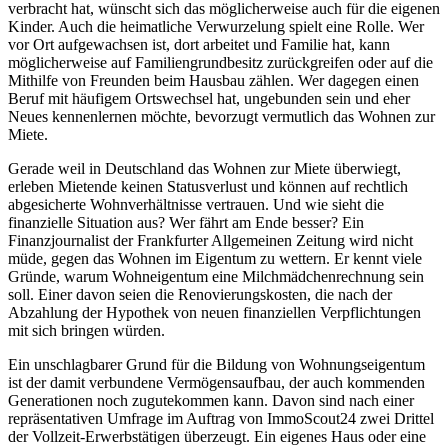
verbracht hat, wünscht sich das möglicherweise auch für die eigenen
Kinder. Auch die heimatliche Verwurzelung spielt eine Rolle. Wer
vor Ort aufgewachsen ist, dort arbeitet und Familie hat, kann
möglicherweise auf Familiengrundbesitz zurückgreifen oder auf die
Mithilfe von Freunden beim Hausbau zählen. Wer dagegen einen
Beruf mit häufigem Ortswechsel hat, ungebunden sein und eher
Neues kennenlernen möchte, bevorzugt vermutlich das Wohnen zur
Miete.
Gerade weil in Deutschland das Wohnen zur Miete überwiegt,
erleben Mietende keinen Statusverlust und können auf rechtlich
abgesicherte Wohnverhältnisse vertrauen. Und wie sieht die
finanzielle Situation aus? Wer fährt am Ende besser? Ein
Finanzjournalist der Frankfurter Allgemeinen Zeitung wird nicht
müde, gegen das Wohnen im Eigentum zu wettern. Er kennt viele
Gründe, warum Wohneigentum eine Milchmädchenrechnung sein
soll. Einer davon seien die Renovierungskosten, die nach der
Abzahlung der Hypothek von neuen finanziellen Verpflichtungen
mit sich bringen würden.
Ein unschlagbarer Grund für die Bildung von Wohnungseigentum
ist der damit verbundene Vermögensaufbau, der auch kommenden
Generationen noch zugutekommen kann. Davon sind nach einer
repräsentativen Umfrage im Auftrag von ImmoScout24 zwei Drittel
der Vollzeit-Erwerbstätigen überzeugt. Ein eigenes Haus oder eine