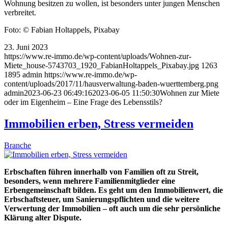
Wohnung besitzen zu wollen, ist besonders unter jungen Menschen
verbreitet.
Foto: © Fabian Holtappels, Pixabay
23. Juni 2023
https://www.re-immo.de/wp-content/uploads/Wohnen-zur-
Miete_house-5743703_1920_FabianHoltappels_Pixabay.jpg
1263
1895
admin
https://www.re-immo.de/wp-
content/uploads/2017/11/hausverwaltung-baden-wuerttemberg.png
admin
2023-06-23 06:49:16
2023-06-05 11:50:30
Wohnen zur Miete
oder im Eigenheim – Eine Frage des Lebensstils?
Immobilien erben, Stress vermeiden
Branche
Erbschaften führen innerhalb von Familien oft zu Streit,
besonders, wenn mehrere Familienmitglieder eine
Erbengemeinschaft bilden. Es geht um den Immobilienwert, die
Erbschaftsteuer, um Sanierungspflichten und die weitere
Verwertung der Immobilien – oft auch um die sehr persönliche
Klärung alter Dispute.