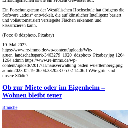
Erholungsflächen sowie ein Prozent Gewässer auf.
Ein Forschungsteam der Westfälischen Hochschule hat übrigens die
Software „adois“ entwickelt, die auf künstlicher Intelligenz basiert
und vollautomatisiert versiegelte Flächen erkennen und
klassifizieren kann.
(Foto: © ddzphoto, Pixabay)
19. Mai 2023
https://www.re-immo.de/wp-content/uploads/Wie-
gruen_landschaftspark-3463279_1920_ddzphoto_Pixabay.jpg
1264
1264
admin
https://www.re-immo.de/wp-
content/uploads/2017/11/hausverwaltung-baden-wuerttemberg.png
admin
2023-05-19 06:04:33
2023-05-02 14:06:15
Wie grün sind
unsere Städte?
Ob zur Miete oder im Eigenheim –
Wohnen bleibt teuer
Branche