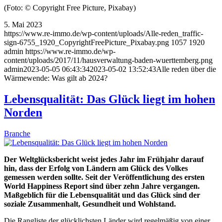
(Foto: © Copyright Free Picture, Pixabay)
5. Mai 2023
https://www.re-immo.de/wp-content/uploads/Alle-reden_traffic-
sign-6755_1920_CopyrightFreePicture_Pixabay.png
1057
1920
admin
https://www.re-immo.de/wp-
content/uploads/2017/11/hausverwaltung-baden-wuerttemberg.png
admin
2023-05-05 06:43:34
2023-05-02 13:52:43
Alle reden über die
Wärmewende: Was gilt ab 2024?
Lebensqualität: Das Glück liegt im hohen
Norden
Branche
Der Weltglücksbericht weist jedes Jahr im Frühjahr darauf
hin, dass der Erfolg von Ländern am Glück des Volkes
gemessen werden sollte. Seit der Veröffentlichung des ersten
World Happiness Report sind über zehn Jahre vergangen.
Maßgeblich für die Lebensqualität und das Glück sind der
soziale Zusammenhalt, Gesundheit und Wohlstand.
Die Rangliste der glücklichsten Länder wird regelmäßig von einer