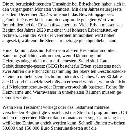
Die zu berücksichtigenden Umstände bei Erbschaften haben sich in
den vergangenen Monaten verändert. Mit dem Jahressteuergesetz
aus dem Dezember 2022 wurde auch das Bewertungsge-setz
geändert. Das wirkt sich auf den zugrunde gelegten Wert von
Immobilien bei der Erbschafts-steuer aus. Viele Erben müssen seit
Beginn des Jahres 2023 mit einer viel höheren Erbschaftsteu-er
rechnen. Denn der Wert der vererbten Immobilien wird höher
angesetzt, während die Steuer-freibeträge gleichgeblieben sind.
Hinzu kommt, dass auf Erben von älteren Bestandsimmobilien
Sanierungspflichten zukommen, wenn Dämmung und
Heizungsanlage nicht mehr auf neuestem Stand sind. Laut
Gebäudeenergie-gesetz (GEG) besteht für Erben spätestens nach
zwei Jahren die Pflicht zur Dämmung der obers-ten Geschossdecke
zu einem unbeheizten Dachraum oder des Daches. Über 30 Jahre
alte Öl- und Gasheizkessel müssen erneuert werden, wenn sie nicht
auf Niedertemperatur- oder Brennwert-technik basieren. Rohre für
Heizwärme und Warmwasser in unbeheizten Räumen müssen ge-
dämmt werden.
Wenn kein Testament vorliegt oder das Testament mehrere
verschieden Begünstigte vorsieht, ist der Streit oft programmiert. Oft
stehen die geerbten Häuser dann monate- oder sogar jahrelang leer,
weil keine Einigung erzielt werden kann. Schnell können zwischen
50.000 und 150.000 Euro Sanierungskosten auf die