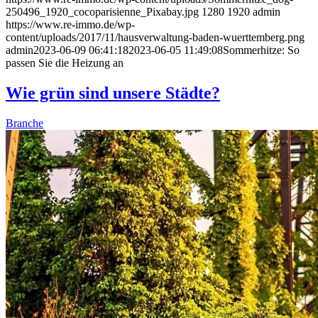
250496_1920_cocoparisienne_Pixabay.jpg
1280
1920
admin
https://www.re-immo.de/wp-
content/uploads/2017/11/hausverwaltung-baden-wuerttemberg.png
admin
2023-06-09 06:41:18
2023-06-05 11:49:08
Sommerhitze: So
passen Sie die Heizung an
Wie grün sind unsere Städte?
Branche