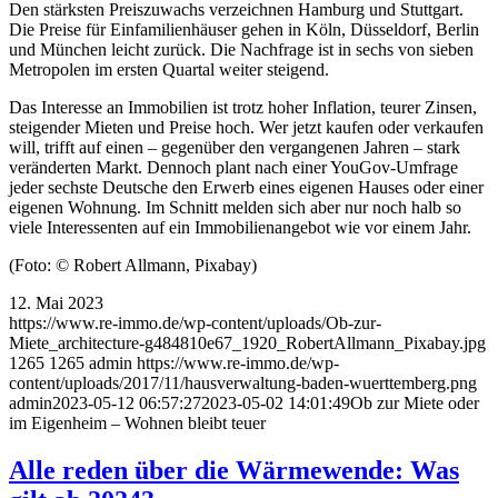
Den stärksten Preiszuwachs verzeichnen Hamburg und Stuttgart.
Die Preise für Einfamilienhäuser gehen in Köln, Düsseldorf, Berlin
und München leicht zurück. Die Nachfrage ist in sechs von sieben
Metropolen im ersten Quartal weiter steigend.
Das Interesse an Immobilien ist trotz hoher Inflation, teurer Zinsen,
steigender Mieten und Preise hoch. Wer jetzt kaufen oder verkaufen
will, trifft auf einen – gegenüber den vergangenen Jahren – stark
veränderten Markt. Dennoch plant nach einer YouGov-Umfrage
jeder sechste Deutsche den Erwerb eines eigenen Hauses oder einer
eigenen Wohnung. Im Schnitt melden sich aber nur noch halb so
viele Interessenten auf ein Immobilienangebot wie vor einem Jahr.
(Foto: © Robert Allmann, Pixabay)
12. Mai 2023
https://www.re-immo.de/wp-content/uploads/Ob-zur-
Miete_architecture-g484810e67_1920_RobertAllmann_Pixabay.jpg
1265
1265
admin
https://www.re-immo.de/wp-
content/uploads/2017/11/hausverwaltung-baden-wuerttemberg.png
admin
2023-05-12 06:57:27
2023-05-02 14:01:49
Ob zur Miete oder
im Eigenheim – Wohnen bleibt teuer
Alle reden über die Wärmewende: Was