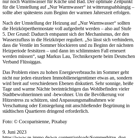
nur noch Warmwasser für Küche und Bad. Der optimale Zeitpunkt
für die Umstellung auf „Nur Warmwasser“ ist witterungsabhängig –
sollte aber spätestens zum Beginn der warmen Jahreszeit erfolgen.
Nach der Umstellung der Heizung auf „Nur Warmwasser“ sollten
die Heizkörperthermostate voll aufgedreht werden – also auf Stufe
5. Der Grund: Dadurch entspannt sich der Mechanismus, der den
Wasserzufluss in die Heizkörper reguliert. „So lässt sich verhindern,
dass die Ventile im Sommer blockieren und zu Beginn der nächsten
Heizperiode festsitzen – und dann im schlimmsten Fall erneuert
werden müssen“, sagt Markus Lau, Technikexperte beim Deutschen
Verband Flüssiggas.
Das Problem eines zu hohen Energieverbrauchs im Sommer geht
nicht nur jeden einzelnen Immobilieneigentümer etwas an, sondern
wird breit auf verschiedenen Ebenen diskutiert. Sehr sonnige, heiße
Tage und warme Nächte beeinträchtigen das Wohlbefinden vieler
Stadtbewohnerinnen und -bewohner. Um die Bevölkerung vor
Hitzestress zu schützen, sind Anpassungsmaßnahmen wie
Verschattung oder Entsiegelung mit anschließender Begrünung in
städtischen Quartieren dringend erforderlich.
Foto: © Cocoparisienne, Pixabay
9. Juni 2023
https://www.re-immo.de/wp-content/uploads/Sommerhitze_dog-