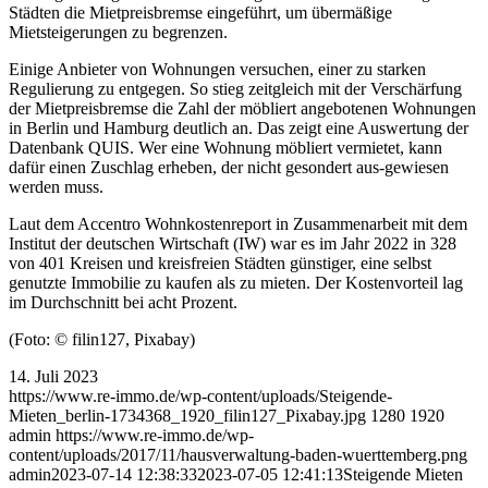
Städten die Mietpreisbremse eingeführt, um übermäßige
Mietsteigerungen zu begrenzen.
Einige Anbieter von Wohnungen versuchen, einer zu starken
Regulierung zu entgegen. So stieg zeitgleich mit der Verschärfung
der Mietpreisbremse die Zahl der möbliert angebotenen Wohnungen
in Berlin und Hamburg deutlich an. Das zeigt eine Auswertung der
Datenbank QUIS. Wer eine Wohnung möbliert vermietet, kann
dafür einen Zuschlag erheben, der nicht gesondert aus-gewiesen
werden muss.
Laut dem Accentro Wohnkostenreport in Zusammenarbeit mit dem
Institut der deutschen Wirtschaft (IW) war es im Jahr 2022 in 328
von 401 Kreisen und kreisfreien Städten günstiger, eine selbst
genutzte Immobilie zu kaufen als zu mieten. Der Kostenvorteil lag
im Durchschnitt bei acht Prozent.
(Foto: © filin127, Pixabay)
14. Juli 2023
https://www.re-immo.de/wp-content/uploads/Steigende-
Mieten_berlin-1734368_1920_filin127_Pixabay.jpg
1280
1920
admin
https://www.re-immo.de/wp-
content/uploads/2017/11/hausverwaltung-baden-wuerttemberg.png
admin
2023-07-14 12:38:33
2023-07-05 12:41:13
Steigende Mieten