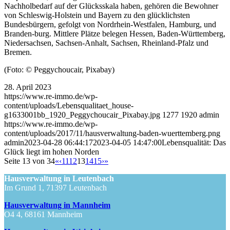
Nachholbedarf auf der Glücksskala haben, gehören die Bewohner
von Schleswig-Holstein und Bayern zu den glücklichsten
Bundesbürgern, gefolgt von Nordrhein-Westfalen, Hamburg, und
Branden-burg. Mittlere Plätze belegen Hessen, Baden-Württemberg,
Niedersachsen, Sachsen-Anhalt, Sachsen, Rheinland-Pfalz und
Bremen.
(Foto: © Peggychoucair, Pixabay)
28. April 2023
https://www.re-immo.de/wp-
content/uploads/Lebensqualitaet_house-
g1633001bb_1920_Peggychoucair_Pixabay.jpg
1277
1920
admin
https://www.re-immo.de/wp-
content/uploads/2017/11/hausverwaltung-baden-wuerttemberg.png
admin
2023-04-28 06:44:17
2023-04-05 14:47:00
Lebensqualität: Das
Glück liegt im hohen Norden
Seite 13 von 34
«
‹
11
12
13
14
15
›
»
Hausverwaltung in Leutenbach
Im Grund 1, 71397 Leutenbach
Hausverwaltung in Mannheim
O4 4, 68161 Mannheim