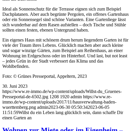
Ideal als Sonnenschutz für die Terrasse eignen sich zum Beispiel
Dachplatanen. Aber auch begrünte Pergolen, ein offenes Gartenhaus
oder ein Sonnensegel sind schöne Varianten. Eine Gartenliege lässt
sich wunderbar auf dem Rasen aufstellen – doch Tische und Stühle
sollten einen festen, ebenen Untergrund haben.
Ein eigenes Haus mit schönem drum herum liegendem Garten ist für
viele der Traum ihres Lebens. Glücklich machen aber auch kleine
und sogar winzige Gärten, zum Beispiel am Reihenhaus, an einer
Wohnung im Erdgeschoss oder im Hinterhof. Und last, but not least
– jedes Grün in der Stadt verbessert das Klima und das
Wohlbefinden.
Foto: © Grünes Presseportal, Appeltern, 2023
30. Juni 2023
https://www.re-immo.de/wp-content/uploads/Willst-du_Gruenes-
Presseportal-de-6502.jpg
1208
1920
admin
https://www.re-
immo.de/wp-content/uploads/2017/11/hausverwaltung-baden-
wuerttemberg.png
admin
2023-06-30 05:50:34
2023-06-05
11:51:59
Willst du ein Leben lang glücklich sein, dann schaffe Dir
einen Garten an
Wohnen zur Miete oder im Eigenheim –