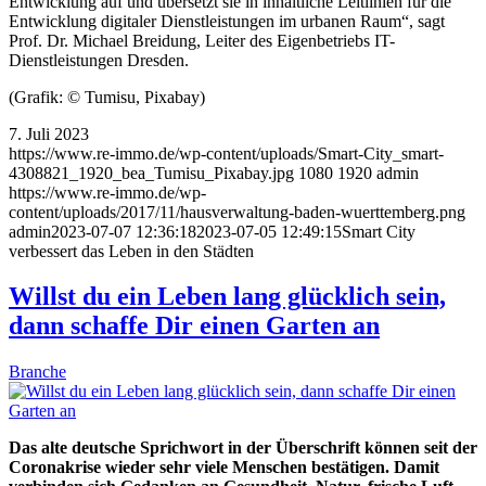
Entwicklung auf und übersetzt sie in inhaltliche Leitlinien für die
Entwicklung digitaler Dienstleistungen im urbanen Raum“, sagt
Prof. Dr. Michael Breidung, Leiter des Eigenbetriebs IT-
Dienstleistungen Dresden.
(Grafik: © Tumisu, Pixabay)
7. Juli 2023
https://www.re-immo.de/wp-content/uploads/Smart-City_smart-
4308821_1920_bea_Tumisu_Pixabay.jpg
1080
1920
admin
https://www.re-immo.de/wp-
content/uploads/2017/11/hausverwaltung-baden-wuerttemberg.png
admin
2023-07-07 12:36:18
2023-07-05 12:49:15
Smart City
verbessert das Leben in den Städten
Willst du ein Leben lang glücklich sein,
dann schaffe Dir einen Garten an
Branche
Das alte deutsche Sprichwort in der Überschrift können seit der
Coronakrise wieder sehr viele Menschen bestätigen. Damit