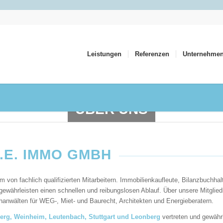
Leistungen
Referenzen
Unternehme
ÜBER UNS
Professionell. Qualifiziert. Und dennoch menschlich.
.E. IMMO GMBH
on fachlich qualifizierten Mitarbeitern. Immobilienkaufleute, Bilanzbuchha
ewährleisten einen schnellen und reibungslosen Ablauf. Über unsere Mitglied
chanwälten für WEG-, Miet- und Baurecht, Architekten und Energieberatern.
rg, Weinheim, Leutenbach, Stuttgart
und Leonberg
vertreten und gewährl