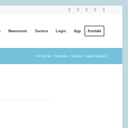
n
Newsroom
Service
Login
App
Kontakt
Du bist hier:
Startseite
/
Kontakt
/
maps-fallback2