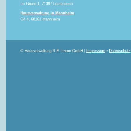
Im Grund 1, 71397 Leutenbach
Hausverwaltung in Mannheim
O4 4, 68161 Mannheim
© Hausverwaltung R.E. Immo GmbH |
Impressum
•
Datenschutz