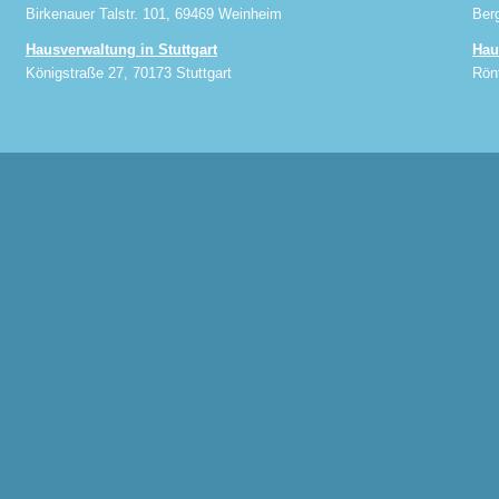
Birkenauer Talstr. 101, 69469 Weinheim
Ber
Hausverwaltung in Stuttgart
Hau
Königstraße 27, 70173 Stuttgart
Rön