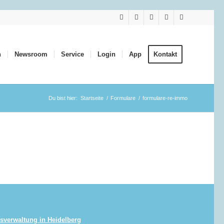
n
Newsroom
Service
Login
App
Kontakt
Du bist hier:
Startseite
/
Formulare
/
formulare-re-immo
sverwaltung in Heidelberg